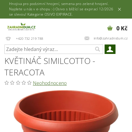
Hnojiva pro podzimní hnojení, semena pro zelené hnojení.
Najdete u nás v e-shopu :-) Osivo s blížící se expirací 12/2026
se slevou! Kategorie OSIVO EXPIRACE.
0 Kč
info@zahradnidum.cz
+420 732 219 788
KVĚTINÁČ SIMILCOTTO -
TERACOTA
Neohodnoceno