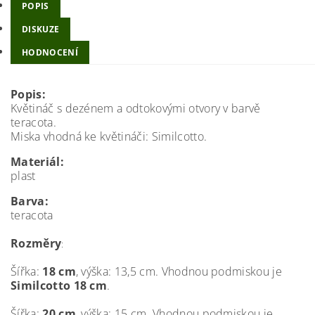
POPIS
DISKUZE
HODNOCENÍ
Popis:
Květináč s dezénem a odtokovými otvory v barvě
teracota.
Miska vhodná ke květináči: Similcotto.
Materiál:
plast
Barva:
teracota
Rozměry
:
Šířka:
18 cm
, výška: 13,5 cm. Vhodnou podmiskou je
Similcotto 18 cm
.
Šířka:
20 cm
, výška: 15 cm. Vhodnou podmiskou je