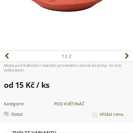
1
z 2
Miska pod květináč v matném provedení v barvě teracota. Ve více
velikostech.
od 15 Kč
/ ks
Kategorie
POD KVĚTINÁČ
Dotaz
Hlídat cenu
ZVOLTE VARIANTU