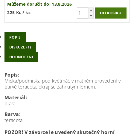
Můžeme doručit do:
13.8.2026
225 Kč
/ ks
POPIS
DISKUZE (1)
HODNOCENÍ
Popis:
Miska/podmiska pod květináč v matném provedení v
barvě teracota, okraj se zahnutým lemem.
Materiál:
plast
Barva:
teracota
POZOR! V závorce je uvedený skutečný horní