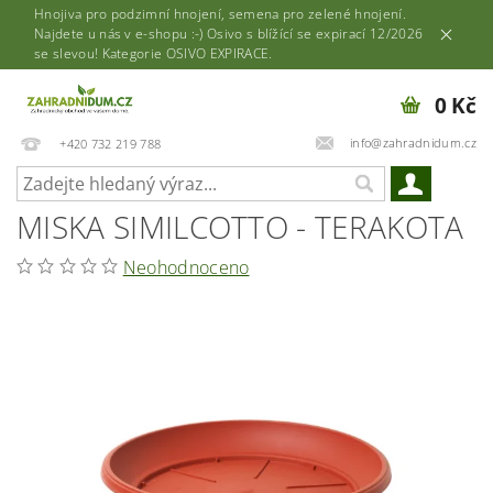
Hnojiva pro podzimní hnojení, semena pro zelené hnojení.
Najdete u nás v e-shopu :-) Osivo s blížící se expirací 12/2026
se slevou! Kategorie OSIVO EXPIRACE.
0 Kč
info@zahradnidum.cz
+420 732 219 788
MISKA SIMILCOTTO - TERAKOTA
Neohodnoceno