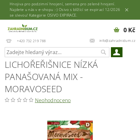
Hnojiva pro podzimní hnojení, semena pro zelené hnojení.
Najdete u nás v e-shopu :-) Osivo s blížící se expirací 12/2026
se slevou! Kategorie OSIVO EXPIRACE.
0 Kč
info@zahradnidum.cz
+420 732 219 788
LICHOŘEŘIŠNICE NÍZKÁ
PANAŠOVANÁ MIX -
MORAVOSEED
Neohodnoceno