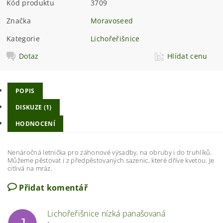
Kód produktu
3709
Značka
Moravoseed
Kategorie
Lichořeřišnice
Dotaz
Hlídat cenu
POPIS
DISKUZE (1)
HODNOCENÍ
Nenáročná letnička pro záhonové výsadby, na obruby i do truhlíků.
Můžeme pěstovat i z předpěstovaných sazenic, které dříve kvetou. Je
citlivá na mráz.
Přidat komentář
Lichořeřišnice nízká panašovaná