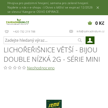
Hnojiva pro podzimní hnojení, semena pro zelené hnojení.
Najdete u nás v e-shopu :-) Osivo s blížící se expirací 12/2026
se slevou! Kategorie OSIVO EXPIRACE.
0 Kč
info@zahradnidum.cz
+420 732 219 788
LICHOŘEŘIŠNICE VĚTŠÍ - BIJOU
DOUBLE NÍZKÁ 2G - SÉRIE MINI
Neohodnoceno