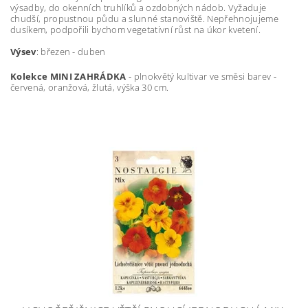
výsadby, do okenních truhlíků a ozdobných nádob. Vyžaduje
chudší, propustnou půdu a slunné stanoviště. Nepřehnojujeme
dusíkem, podpořili bychom vegetativní růst na úkor kvetení.
Výsev
: březen - duben
Kolekce MINI ZAHRÁDKA
- plnokvětý kultivar ve směsi barev -
červená, oranžová, žlutá, výška 30 cm.