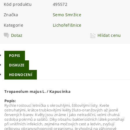
Kód produktu
495572
Značka
Semo Smržice
Kategorie
Lichořeřišnice
Dotaz
Hlídat cenu
POPIS
DISKUZE
HODNOCENÍ
Tropaeolum majus L. / Kapucínka
Popis:
Rychle rostoucí letnička s okrouhlými, štítovitými listy. Kvete
ostruhatými, krátce trubkovitými květy žluto-oranžových až jasně
červených barev. Květy jsou známe i jako netradiční, velmi chutná
ozdoba pokrmů a salátů. Díky obsahu baktericidních látek pomáhají
při vnitřních infekcích, zejména močových cest a ledvin, zvyšují
celkovou obranyschopnost organismu. Je vhodná na záhonové