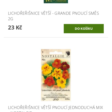
LICHOŘEŘIŠNICE VĚTŠÍ - GRANDE PNOUCÍ SMĚS
2G
23 Kč
LICHOŘEŘIŠNICE VĚTŠÍ PNOUCÍ JEDNODUCHÁ MIX