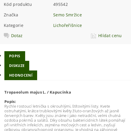
Kód produktu
495542
Značka
Semo Smržice
Kategorie
Lichořeřišnice
Dotaz
Hlídat cenu
POPIS
DISKUZE
HODNOCENÍ
Tropaeolum majus L. / Kapucínka
Popis:
Rychle rostoucí letnička s okrouhlými, štítovitými listy. Kvete
ostruhatými, krátce trubkovitými květy žluto-oranžových až jasně
červených barev. Květy jsou známe i jako netradiční, velmi chutná
ozdoba pokrmů a salátů. Díky obsahu baktericidních látek pomáhají
při vnitřních infekcích, zejména močových cest a ledvin, zvyšují
celkovou obranyschopnost organismu. Je vhodná na záhonové