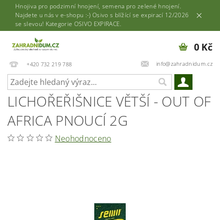
Hnojiva pro podzimní hnojení, semena pro zelené hnojení.
Najdete u nás v e-shopu :-) Osivo s blížící se expirací 12/2026
se slevou! Kategorie OSIVO EXPIRACE.
0 Kč
info@zahradnidum.cz
+420 732 219 788
LICHOŘEŘIŠNICE VĚTŠÍ - OUT OF
AFRICA PNOUCÍ 2G
Neohodnoceno