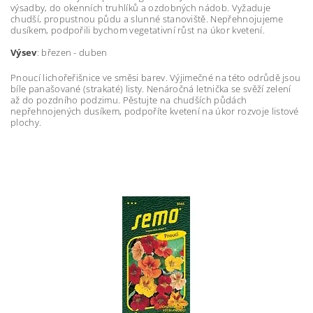
výsadby, do okenních truhlíků a ozdobných nádob. Vyžaduje
chudší, propustnou půdu a slunné stanoviště. Nepřehnojujeme
dusíkem, podpořili bychom vegetativní růst na úkor kvetení.
Výsev
: březen - duben
Pnoucí lichořeřišnice ve směsi barev. Výjimečné na této odrůdě jsou
bíle panašované (strakaté) listy. Nenáročná letnička se svěží zelení
až do pozdního podzimu. Pěstujte na chudších půdách
nepřehnojených dusíkem, podpoříte kvetení na úkor rozvoje listové
plochy.