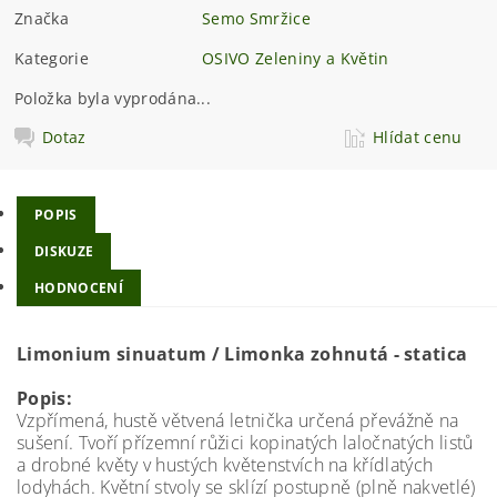
Značka
Semo Smržice
Kategorie
OSIVO Zeleniny a Květin
Položka byla vyprodána...
Dotaz
Hlídat cenu
POPIS
DISKUZE
HODNOCENÍ
Limonium sinuatum / Limonka zohnutá - statica
Popis:
Vzpřímená, hustě větvená letnička určená převážně na
sušení. Tvoří přízemní růžici kopinatých laločnatých listů
a drobné květy v hustých květenstvích na křídlatých
lodyhách. Květní stvoly se sklízí postupně (plně nakvetlé)