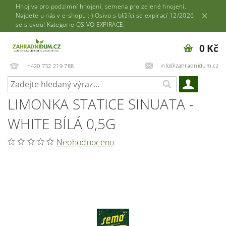
Hnojiva pro podzimní hnojení, semena pro zelené hnojení.
Najdete u nás v e-shopu :-) Osivo s blížící se expirací 12/2026
se slevou! Kategorie OSIVO EXPIRACE.
0 Kč
info@zahradnidum.cz
+420 732 219 788
LIMONKA STATICE SINUATA -
WHITE BÍLÁ 0,5G
Neohodnoceno