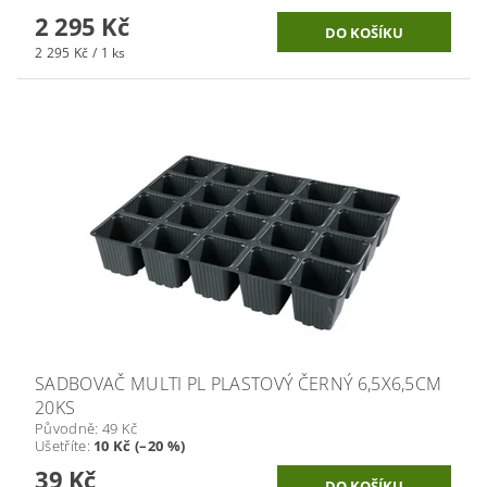
2 295 Kč
2 295 Kč / 1 ks
SADBOVAČ MULTI PL PLASTOVÝ ČERNÝ 6,5X6,5CM
20KS
Původně:
49 Kč
Ušetříte
:
10 Kč (–20 %)
39 Kč