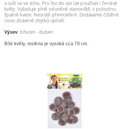
a suší se ve stínu. Pro řez do váz lze používat i čerstvé
květy. Vyžaduje plně osluněné stanoviště, v polostínu
špatně kvete. Nesnáší přemokření. Dodáváme čištěné
osivo zbavené zbytků oplodí.
Výsev
: březen - duben
Bílé květy, rostlina je vysoká cca 70 cm.