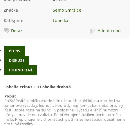
Značka
Semo Smržice
Kategorie
Lobelka
Dotaz
Hlídat cenu
POPIS
DISKUZE
HODNOCENÍ
Lobelia erinus L. / Lobelka drobná
Popis:
Polštářovitá letnička vhodná do okenních truhlíků, na obruby i na
záhonové výsadby. Jednotlivé odrůdy mají kompaktní nebo převislý
růst. Dobře roste na slunci i v polostínu. Vyžaduje lehčí humózní
půdy a pravidelnou zálivku. Po přehnojení dusíkem kvete pozdě a
málo. Přepichujeme v chomáčcích po 3 - 5 semenáčcích, dosáhneme
tím silné rostliny.