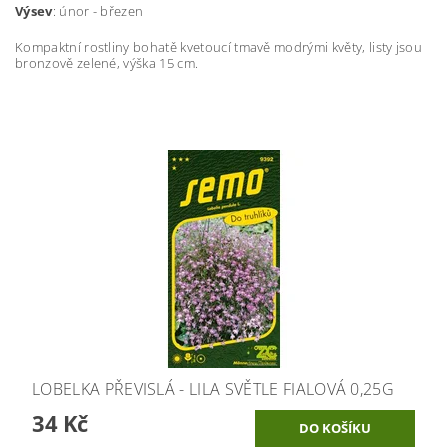
Výsev
: únor - březen
Kompaktní rostliny bohatě kvetoucí tmavě modrými květy, listy jsou
bronzově zelené, výška 15 cm.
LOBELKA PŘEVISLÁ - LILA SVĚTLE FIALOVÁ 0,25G
34 Kč