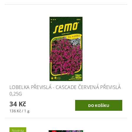
LOBELKA PŘEVISLÁ - CASCADE ČERVENÁ PŘEVISLÁ
0,25G
34 Kč
136 Kč / 1 g
Novinka