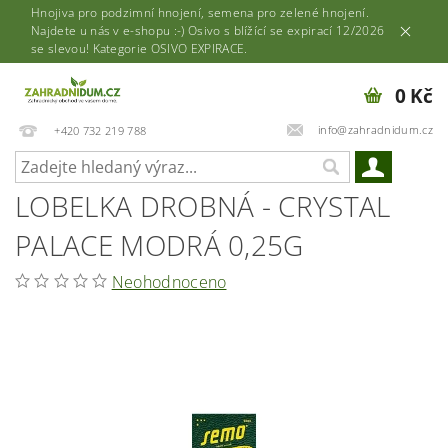
Hnojiva pro podzimní hnojení, semena pro zelené hnojení.
Najdete u nás v e-shopu :-) Osivo s blížící se expirací 12/2026
se slevou! Kategorie OSIVO EXPIRACE.
0 Kč
info@zahradnidum.cz
+420 732 219 788
LOBELKA DROBNÁ - CRYSTAL
PALACE MODRÁ 0,25G
Neohodnoceno