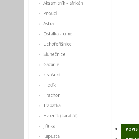
Aksamitník - afrikán
Pnoucí
Astra
Ostálka - cinie
Lichořeřišnice
Slunečnice
Gazánie
k sušení
Hledík
Hrachor
Třapatka
Hvozdík (karafiát)
Jiřinka
POPIS
Kapusta