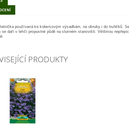
ZE
OCENÍ
 letnička používaná ke kobercovým výsadbám, na obruby i do truhlíků. 
 se daří v lehčí propustné půdě na slunném stanovišti. Většinou nepřepi
ě.
VISEJÍCÍ PRODUKTY