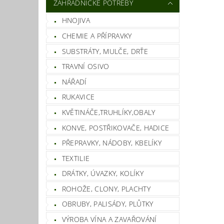
ZAHRADNICKÉ POTŘEBY
HNOJIVA
CHEMIE A PŘÍPRAVKY
SUBSTRÁTY, MULČE, DRŤE
TRAVNÍ OSIVO
NÁŘADÍ
Vlož
RUKAVICE
KVĚTINÁČE,TRUHLÍKY,OBALY
KONVE, POSTŘIKOVAČE, HADICE
PŘEPRAVKY, NÁDOBY, KBELÍKY
TEXTILIE
DRÁTKY, ÚVAZKY, KOLÍKY
ROHOŽE, CLONY, PLACHTY
OBRUBY, PALISÁDY, PLŮTKY
VÝROBA VÍNA A ZAVAŘOVÁNÍ