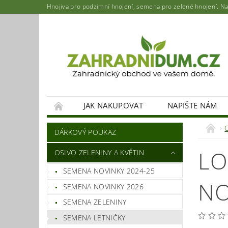
Hnojiva pro podzimní hnojení, semena pro zelené hnojení. Najd
JAK NAKUPOVAT
NAPIŠTE NÁM
DÁRKOVÝ POUKAZ
LO
OSIVO ZELENINY A KVĚTIN
SEMENA NOVINKY 2024-25
NO
SEMENA NOVINKY 2026
SEMENA ZELENINY
SEMENA LETNIČKY