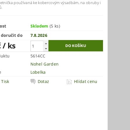
letnička používaná ke kobercovým výsadbám, na obruby i
ů.
ost
Skladem
(5 ks)
doručit do
7.8.2026
č
/ ks
duktu
5614CC
Nohel Garden
e
Lobelka
Tisk
Dotaz
Hlídat cenu