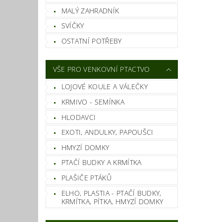
MALÝ ZAHRADNÍK
SVÍČKY
OSTATNÍ POTŘEBY
VŠE PRO VENKOVNÍ PTACTVO
LOJOVÉ KOULE A VÁLEČKY
KRMIVO - SEMÍNKA
HLODAVCI
EXOTI, ANDULKY, PAPOUŠCI
HMYZÍ DOMKY
PTAČÍ BUDKY A KRMÍTKA
PLAŠIČE PTÁKŮ
ELHO, PLASTIA - PTAČÍ BUDKY,
KRMÍTKA, PÍTKA, HMYZÍ DOMKY