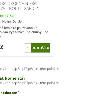
LKA DROBNÁ NÍZKÁ,
OVÁ - NOHEL GARDEN
dem
(3 ks)
a:
Nohel Garden
ná letnička používaná ke
ovým výsadbám, na obruby i do
ů.
Kč
ní, kdo napíše příspěvek k této položce.
dat komentář
ní, kdo napíše příspěvek k této položce.
t hodnocení