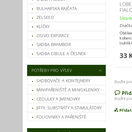
LOBE
BULHARSKÁ RAJČATA
FIAL
ZELSEED
Skla
Značk
KLÍČKY
Oblíbe
OSIVO EXPIRACE
koberc
truhlík
SADBA BRAMBOR
SADBA CIBULE A ČESNEK
33 
POTŘEBY PRO VÝSEV
SADBOVAČE A KONTEJNERY
Buďte prv
MINIPAŘENIŠTĚ A MINISKLENÍKY
Při
Buďte prv
CEDULKY A JMENOVKY
JIFFY, SUBSTRÁTY A STIMULÁTORY
Přida
FOLIOVNÍKY A PAŘENIŠTĚ