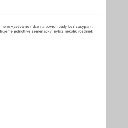
Semeno vyséváme řídce na povrch půdy bez zasypání.
chujeme jednotlivé semenáčky, nýbrž několik rostlinek