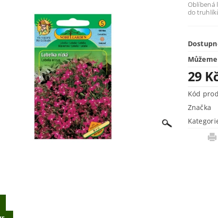
Oblíbená 
do truhlík
Dostupn
Můžeme 
29 K
Kód pro
Značka
Kategori