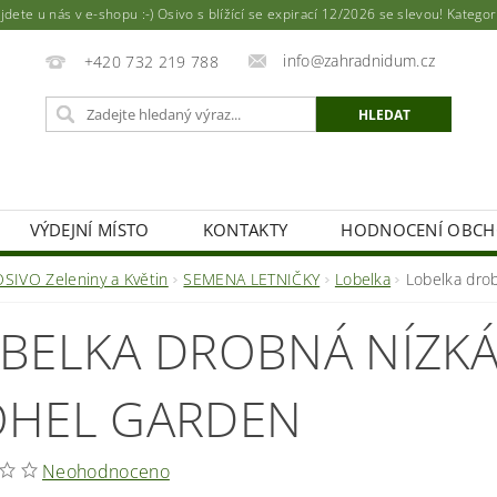
ete u nás v e-shopu :-) Osivo s blížící se expirací 12/2026 se slevou! Katego
info@zahradnidum.cz
+420 732 219 788
VÝDEJNÍ MÍSTO
KONTAKTY
HODNOCENÍ OBC
OSIVO Zeleniny a Květin
SEMENA LETNIČKY
Lobelka
Lobelka dro
BELKA DROBNÁ NÍZKÁ
HEL GARDEN
Neohodnoceno