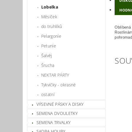
DISKU
Lobelka
HODN
Měsíček
do truhlíků
Oblíbená
Rostlinám
Pelargonie
pohromad
Petunie
Šalvěj
SOU
Šrucha
NEKTAR PÁRTY
Tykvičky - okrasné
ostatní
VÝSEVNÉ PÁSKY A DISKY
SEMENA DVOULETKY
SEMENA TRVALKY
SADBA HOUBY