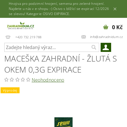
Hnojiva pro podzimní hnojení, semena pro zelené hnojení.
Najdete u nás v e-shopu :-) Osivo s blížící se expirací 12/2026
se slevou! Kategorie OSIVO EXPIRACE.
0 Kč
info@zahradnidum.cz
+420 732 219 788
MACEŠKA ZAHRADNÍ - ŽLUTÁ S
OKEM 0,3G EXPIRACE
Neohodnoceno
Výprodej