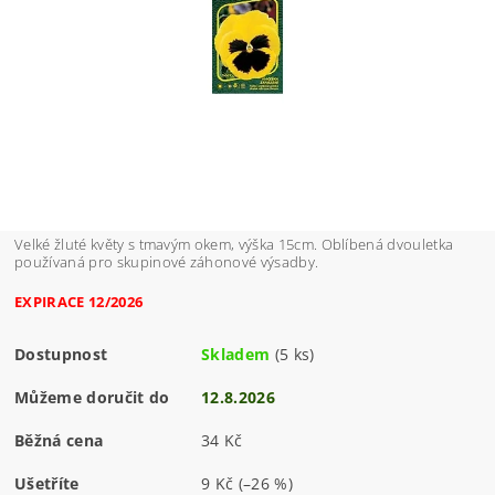
Velké žluté květy s tmavým okem, výška 15cm. Oblíbená dvouletka
používaná pro skupinové záhonové výsadby.
EXPIRACE 12/2026
Dostupnost
Skladem
(5 ks)
Můžeme doručit do
12.8.2026
Běžná cena
34 Kč
Ušetříte
9 Kč
(–26 %)