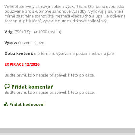
Velké žluté květy s tmavým okem, výška 15cm. Oblíbená dvouletka
používaná pro skupinové záhonové výsadby. Vyhovují ji slunná i
mírně zastíněná stanoviště, nesnáší však sucho a úpal. Je citlivá na
zaschnutí při klíčení, výsev je nutno udržovat stále vlhký.
V 1g:
750 (3-5g na 1000 rostlin)
Výsev:
červen - srpen
Doba kvetení:
dle termínu výsevu-na podzim nebo na jaře
EXPIRACE 12/2026
Buďte první, kdo napíše příspěvek k této položce.
Přidat komentář
Buďte první, kdo napíše příspěvek k této položce.
Přidat hodnocení