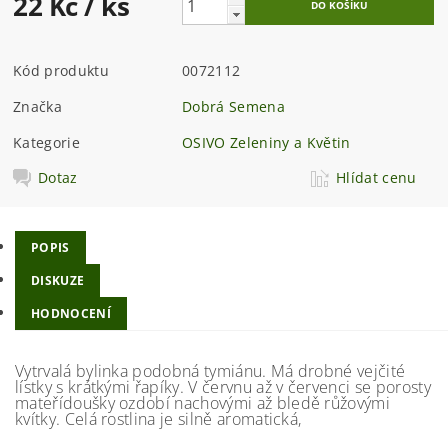
22 Kč
/ ks
Kód produktu
0072112
Značka
Dobrá Semena
Kategorie
OSIVO Zeleniny a Květin
Dotaz
Hlídat cenu
POPIS
DISKUZE
HODNOCENÍ
Vytrvalá bylinka podobná tymiánu. Má drobné vejčité
lístky s krátkými řapíky. V červnu až v červenci se porosty
mateřídoušky ozdobí nachovými až bledě růžovými
kvítky. Celá rostlina je silně aromatická,