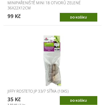
MINIPAŘENIŠTĚ MINI 18 OTVORŮ ZELENÉ
36X22X12CM
99 Kč
JIFFY ROSTETO JP 33/7 SÍŤKA (10KS)
35 Kč
3,50 Kč / 1 ks