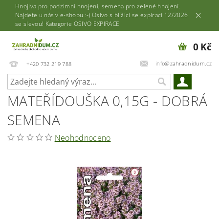
Hnojiva pro podzimní hnojení, semena pro zelené hnojení.
Najdete u nás v e-shopu :-) Osivo s blížící se expirací 12/2026
se slevou! Kategorie OSIVO EXPIRACE.
0 Kč
info@zahradnidum.cz
+420 732 219 788
MATEŘÍDOUŠKA 0,15G - DOBRÁ
SEMENA
Neohodnoceno