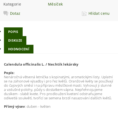
Kategorie
Měsíček
Dotaz
Hlídat cenu
POPIS
DISKUZE
HODNOCENÍ
Calendula officinalis L. / Nechtík lekársky
Popis:
Nenáročná větvená letnička s kopinatými, aromatickými listy. Uplatní
se na záhonové výsadby i pro řez květů. Oranžové květy se používají
do čajových směsí i na přípravu měsíčkové masti. Vyhovují ji slunné
a vzdušné polohy, půdy s dostatkem vápna. Nepřehnojujeme
dusíkem - slabě kvete. Pro prodloužení kvetení odstraňujeme
odkvetlá soukvětí, tvořící se semena brzdí nasazování dalších květů.
Přímý výsev
: duben - květen