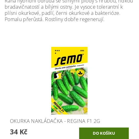
Raná hybridní odrůda se štíhlými plody s hrubou, řídkou
bradavičnatostí a bílými ostny. Je vysoce tolerantní k
plísni okurkové, padlí, černi okurkové a bakterióze.
Pomalu přerůstá. Rostliny dobře regenerují.
OKURKA NAKLÁDAČKA - REGINA F1 2G
34 Kč