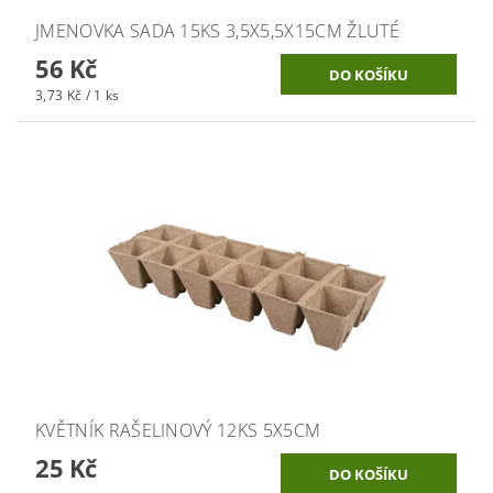
JMENOVKA SADA 15KS 3,5X5,5X15CM ŽLUTÉ
56 Kč
3,73 Kč / 1 ks
KVĚTNÍK RAŠELINOVÝ 12KS 5X5CM
25 Kč