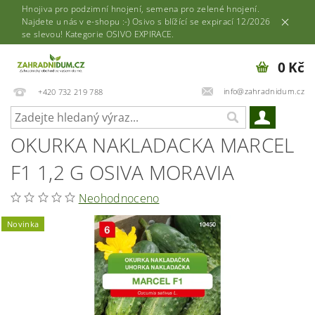
Hnojiva pro podzimní hnojení, semena pro zelené hnojení.
Najdete u nás v e-shopu :-) Osivo s blížící se expirací 12/2026
se slevou! Kategorie OSIVO EXPIRACE.
0 Kč
info@zahradnidum.cz
+420 732 219 788
OKURKA NAKLADACKA MARCEL
F1 1,2 G OSIVA MORAVIA
Neohodnoceno
Novinka