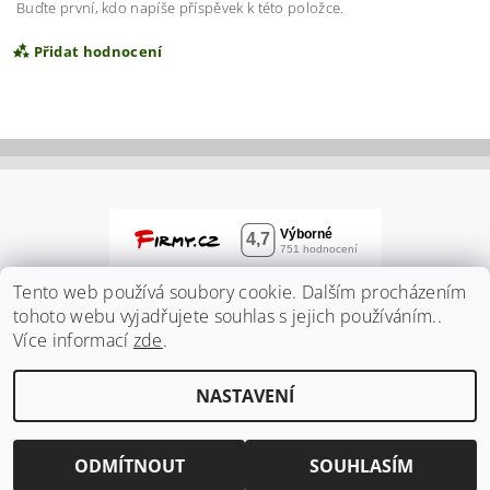
Buďte první, kdo napíše příspěvek k této položce.
Přidat hodnocení
Tento web používá soubory cookie. Dalším procházením
tohoto webu vyjadřujete souhlas s jejich používáním..
Více informací
zde
.
Vložením hodnocení souhlasíte s
podmínkami
NASTAVENÍ
ochrany osobních údajů
2026 ©
Zahradnidum.cz
, všechna práva vyhrazena
Vytvořil Shoptet
ODMÍTNOUT
SOUHLASÍM