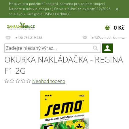
Hnojiva pro podzimní hnojení, semena pro zelené hnojení.
Najdete u nás v e-shopu :-) Osivo s blížící se expirací 12/2026
se slevou! Kategorie OSIVO EXPIRACE.
0 Kč
info@zahradnidum.cz
+420 732 219 788
OKURKA NAKLÁDAČKA - REGINA
F1 2G
Neohodnoceno