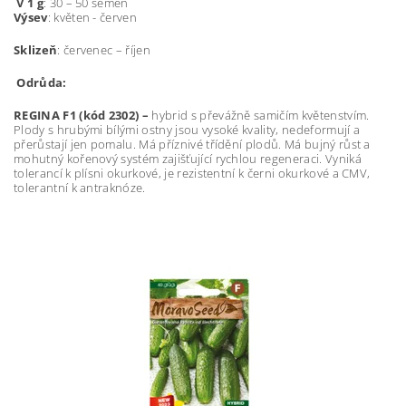
V 1 g
: 30 – 50 semen
Výsev
: květen - červen
Sklizeň
: červenec – říjen
Odrůda:
REGINA F1 (kód 2302) –
hybrid s převážně samičím květenstvím.
Plody s hrubými bílými ostny jsou vysoké kvality, nedeformují a
přerůstají jen pomalu. Má příznivé třídění plodů. Má bujný růst a
mohutný kořenový systém zajišťující rychlou regeneraci. Vyniká
tolerancí k plísni okurkové, je rezistentní k černi okurkové a CMV,
tolerantní k antraknóze.