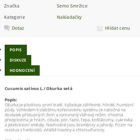
Značka
Semo Smržice
Kategorie
Nakladačky
Dotaz
Hlídat cenu
POPIS
DISKUZE
HODNOCENÍ
Cucumis sativus L./ Okurka setá
Popis:
Okurka je plodinou první tratě. Vyžaduje záhřevné, hlinité, humózní
půdy. Vzhledem k slabšímu kořenovému systému je náročná na
dostatek přístupných živin a vyrovnaný vláhový režim. Vhodná
předplodina je hrách, cibule, pór, fazol, řepa, košťáloviny, cukrovka
a jetelotravní směsky. Nevhodné jsou brambory a jahody. Pozor na
rezidua z herbicidů, zvláště triaziny a chlorsulfurony.