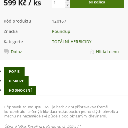
599 Kč
/ ks
Kód produktu
120167
Značka
Roundup
Kategorie
TOTÁLNÍ HERBICIDY
Dotaz
Hlídat cenu
POPIS
DISKUZE
HODNOCENÍ
Přípravek Roundup® FAST je herbicidní přípravek ve formě
koncentrátu, určený k likvidaci nežádoucích jednoletých plevelů a
mechu na nezemědělské půdě a pod okrasnými dřevinami.
Účinná látka: Kyselina pelargonová 565 g / l