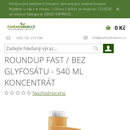
Hnojiva pro podzimní hnojení, semena pro zelené hnojení.
Najdete u nás v e-shopu :-) Osivo s blížící se expirací 12/2026
se slevou! Kategorie OSIVO EXPIRACE.
0 Kč
info@zahradnidum.cz
+420 732 219 788
ROUNDUP FAST / BEZ
GLYFOSÁTU - 540 ML
KONCENTRÁT
Neohodnoceno