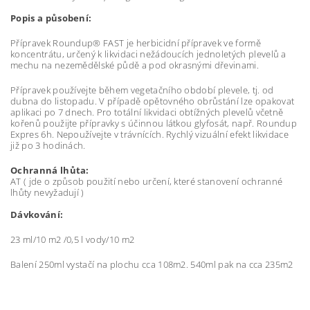
Popis a působení:
Přípravek Roundup® FAST je herbicidní přípravek ve formě
koncentrátu, určený k likvidaci nežádoucích jednoletých plevelů a
mechu na nezemědělské půdě a pod okrasnými dřevinami.
Přípravek používejte během vegetačního období plevele, tj. od
dubna do listopadu. V případě opětovného obrůstání lze opakovat
aplikaci po 7 dnech. Pro totální likvidaci obtížných plevelů včetně
kořenů použijte přípravky s účinnou látkou glyfosát, např. Roundup
Expres 6h. Nepoužívejte v trávnících. Rychlý vizuální efekt likvidace
již po 3 hodinách.
Ochranná lhůta:
AT ( jde o způsob použití nebo určení, které stanovení ochranné
lhůty nevyžadují )
Dávkování:
23 ml/10 m2 /0,5 l vody/10 m2
Balení 250ml vystačí na plochu cca 108m2. 540ml pak na cca 235m2