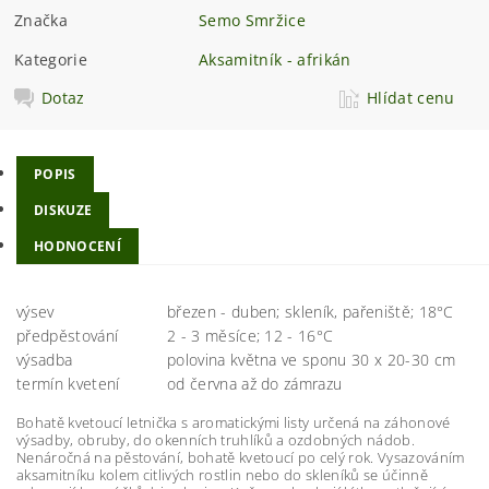
Značka
Semo Smržice
Kategorie
Aksamitník - afrikán
Dotaz
Hlídat cenu
POPIS
DISKUZE
HODNOCENÍ
výsev
březen - duben; skleník, pařeniště; 18°C
předpěstování
2 - 3 měsíce; 12 - 16°C
výsadba
polovina května ve sponu 30 x 20-30 cm
termín kvetení
od června až do zámrazu
Bohatě kvetoucí letnička s aromatickými listy určená na záhonové
výsadby, obruby, do okenních truhlíků a ozdobných nádob.
Nenáročná na pěstování, bohatě kvetoucí po celý rok. Vysazováním
aksamitníku kolem citlivých rostlin nebo do skleníků se účinně