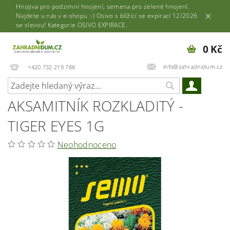
Hnojiva pro podzimní hnojení, semena pro zelené hnojení.
Najdete u nás v e-shopu :-) Osivo s blížící se expirací 12/2026
se slevou! Kategorie OSIVO EXPIRACE.
0 Kč
info@zahradnidum.cz
+420 732 219 788
AKSAMITNÍK ROZKLADITÝ -
TIGER EYES 1G
Neohodnoceno