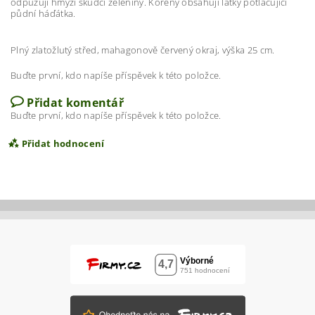
odpuzují hmyzí škůdci zeleniny. Kořeny obsahují látky potlačující
půdní háďátka.
Plný zlatožlutý střed, mahagonově červený okraj, výška 25 cm.
Buďte první, kdo napíše příspěvek k této položce.
Přidat komentář
Buďte první, kdo napíše příspěvek k této položce.
Přidat hodnocení