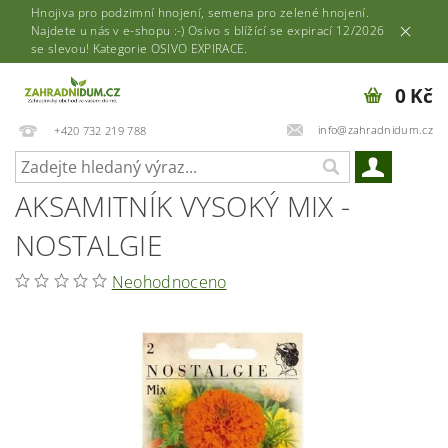
Hnojiva pro podzimní hnojení, semena pro zelené hnojení.
Najdete u nás v e-shopu :-) Osivo s blížící se expirací 12/2026
se slevou! Kategorie OSIVO EXPIRACE.
0 Kč
info@zahradnidum.cz
+420 732 219 788
AKSAMITNÍK VYSOKÝ MIX -
NOSTALGIE
Neohodnoceno