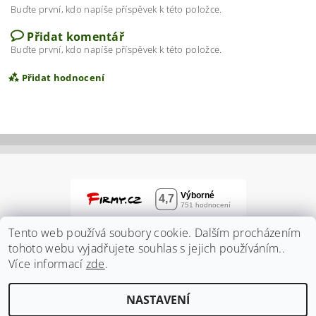
Buďte první, kdo napíše příspěvek k této položce.
Přidat komentář
Buďte první, kdo napíše příspěvek k této položce.
Přidat hodnocení
Tento web používá soubory cookie. Dalším procházením
tohoto webu vyjadřujete souhlas s jejich používáním..
Více informací
zde
.
Vložením hodnocení souhlasíte s
podmínkami
NASTAVENÍ
ochrany osobních údajů