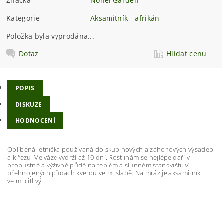
Značka
Nohel Garden
Kategorie
Aksamitník - afrikán
Položka byla vyprodána...
Dotaz
Hlídat cenu
POPIS
DISKUZE
HODNOCENÍ
Oblíbená letnička používaná do skupinových a záhonových výsadeb
a k řezu. Ve váze vydrží až 10 dní. Rostlinám se nejlépe daří v
propustné a výživné půdě na teplém a slunném stanovišti. V
přehnojených půdách kvetou velmi slabě. Na mráz je aksamitník
velmi citlivý.