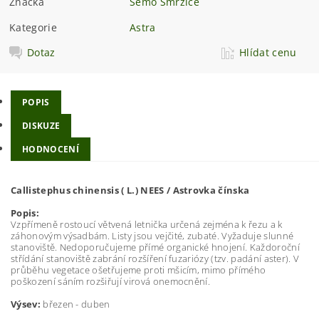
Značka
Semo Smržice
Kategorie
Astra
Dotaz
Hlídat cenu
POPIS
DISKUZE
HODNOCENÍ
Callistephus chinensis ( L.) NEES / Astrovka čínska
Popis:
Vzpřímeně rostoucí větvená letnička určená zejména k řezu a k
záhonovým výsadbám. Listy jsou vejčité, zubaté. Vyžaduje slunné
stanoviště. Nedoporučujeme přímé organické hnojení. Každoroční
střídání stanoviště zabrání rozšíření fuzariózy (tzv. padání aster). V
průběhu vegetace ošetřujeme proti mšicím, mimo přímého
poškození sáním rozšiřují virová onemocnění.
Výsev:
březen - duben