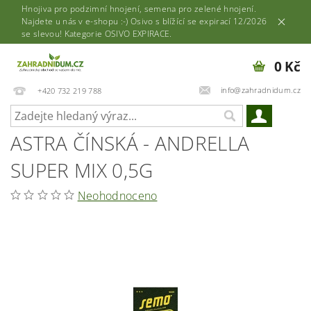
Hnojiva pro podzimní hnojení, semena pro zelené hnojení.
Najdete u nás v e-shopu :-) Osivo s blížící se expirací 12/2026
se slevou! Kategorie OSIVO EXPIRACE.
0 Kč
info@zahradnidum.cz
+420 732 219 788
ASTRA ČÍNSKÁ - ANDRELLA
SUPER MIX 0,5G
Neohodnoceno