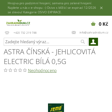
Hnojiva pro podzimní hnojení, semena pro zelené hnojení.
Najdete u nás v e-shopu :-) Osivo s blížící se expirací 12/2026
se slevou! Kategorie OSIVO EXPIRACE.
0 Kč
info@zahradnidum.cz
+420 732 219 788
ASTRA ČÍNSKÁ - JEHLICOVITÁ
ELECTRIC BÍLÁ 0,5G
Neohodnoceno