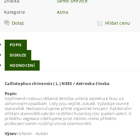
Značka
Semo Smržice
Kategorie
Astra
Dotaz
Hlídat cenu
POPIS
DISKUZE
HODNOCENÍ
Callistephus chinensis ( L.) NEES / Astrovka čínska
Popis:
Vzpřímeně rostoucí větvená letnička určená zejména k řezu a k
záhonovým výsadbám. Listy jsou vejčité, zubaté. Vyžaduje slunné
stanoviště. Nedoporučujeme přímé organické hnojení. Každoroční
střídání stanoviště zabrání rozšíření fuzariózy (tzv. padání aster). V
průběhu vegetace ošetřujeme proti mšicím, mimo přímého
poškození sáním rozšiřují virová onemocnění.
Výsev:
březen - duben