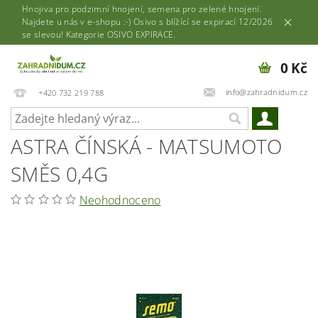
Hnojiva pro podzimní hnojení, semena pro zelené hnojení.
Najdete u nás v e-shopu :-) Osivo s blížící se expirací 12/2026
se slevou! Kategorie OSIVO EXPIRACE.
0 Kč
info@zahradnidum.cz
+420 732 219 788
ASTRA ČÍNSKÁ - MATSUMOTO
SMĚS 0,4G
Neohodnoceno