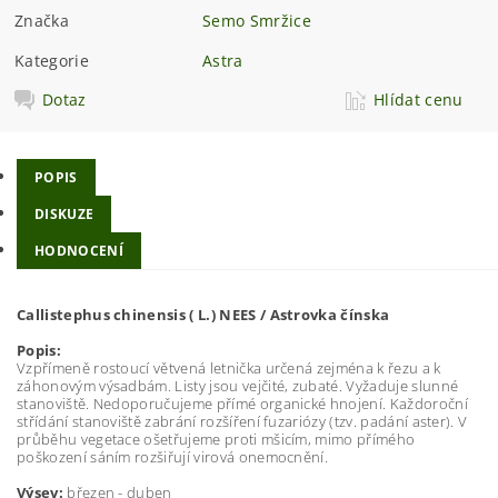
Značka
Semo Smržice
Kategorie
Astra
Dotaz
Hlídat cenu
POPIS
DISKUZE
HODNOCENÍ
Callistephus chinensis ( L.) NEES / Astrovka čínska
Popis:
Vzpřímeně rostoucí větvená letnička určená zejména k řezu a k
záhonovým výsadbám. Listy jsou vejčité, zubaté. Vyžaduje slunné
stanoviště. Nedoporučujeme přímé organické hnojení. Každoroční
střídání stanoviště zabrání rozšíření fuzariózy (tzv. padání aster). V
průběhu vegetace ošetřujeme proti mšicím, mimo přímého
poškození sáním rozšiřují virová onemocnění.
Výsev:
březen - duben