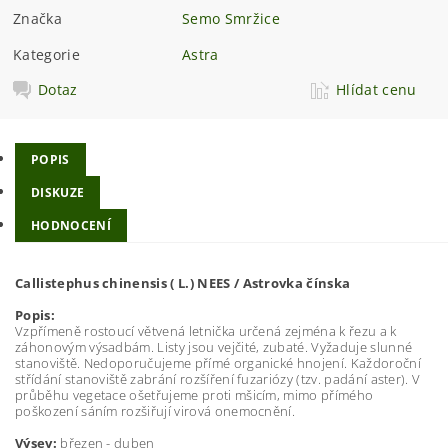
Značka
Semo Smržice
Kategorie
Astra
Dotaz
Hlídat cenu
POPIS
DISKUZE
HODNOCENÍ
Callistephus chinensis ( L.) NEES / Astrovka čínska
Popis:
Vzpřímeně rostoucí větvená letnička určená zejména k řezu a k
záhonovým výsadbám. Listy jsou vejčité, zubaté. Vyžaduje slunné
stanoviště. Nedoporučujeme přímé organické hnojení. Každoroční
střídání stanoviště zabrání rozšíření fuzariózy (tzv. padání aster). V
průběhu vegetace ošetřujeme proti mšicím, mimo přímého
poškození sáním rozšiřují virová onemocnění.
Výsev:
březen - duben