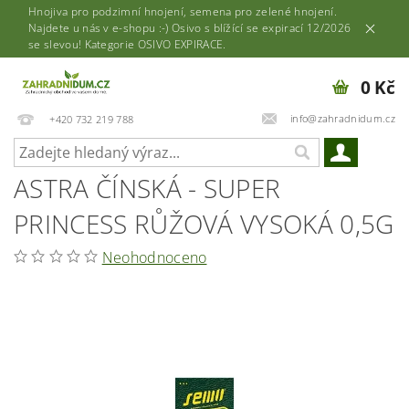
Hnojiva pro podzimní hnojení, semena pro zelené hnojení.
Najdete u nás v e-shopu :-) Osivo s blížící se expirací 12/2026
se slevou! Kategorie OSIVO EXPIRACE.
0 Kč
info@zahradnidum.cz
+420 732 219 788
ASTRA ČÍNSKÁ - SUPER
PRINCESS RŮŽOVÁ VYSOKÁ 0,5G
Neohodnoceno