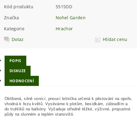
Kód produktu
5515DD
Značka
Nohel Garden
Kategorie
Hrachor
Dotaz
Hlídat cenu
POPIS
DISKUZE
HODNOCENÍ
Oblíbená, silně vonící, pnoucí letnička určená k pěstování na opoře,
vhodná k řezu květů. Vyséváme k plotům, besídkám, zábradlím a
do truhlíků na balkóny. Vyžaduje středně těžké, výživné, propustné
půdy na slunném a teplém stanovišti.