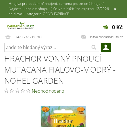
Hnojiva pro podzimní hnojení, semena pro zelené hnojení.
Najdete u nás v e-shopu :-) Osivo s blížící se expirací 12/2026
se slevou! Kategorie OSIVO EXPIRACE.
0 Kč
info@zahradnidum.cz
+420 732 219 788
HRACHOR VONNÝ PNOUCÍ
MUTACANA FIALOVO-MODRÝ -
NOHEL GARDEN
Neohodnoceno