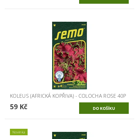
KOLEUS (AFRICKÁ KOPŘIVA) - COLOCHA ROSE 40P
59 Kč
Novinka