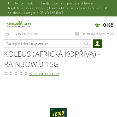
Hnojiva pro podzimní hnojení, semena pro zelené hnojení.
Najdete u nás v e-shopu :-) Osivo s blížící se expirací 12/2026
se slevou! Kategorie OSIVO EXPIRACE.
0 Kč
info@zahradnidum.cz
+420 732 219 788
KOLEUS (AFRICKÁ KOPŘIVA) -
RAINBOW 0,15G
Neohodnoceno