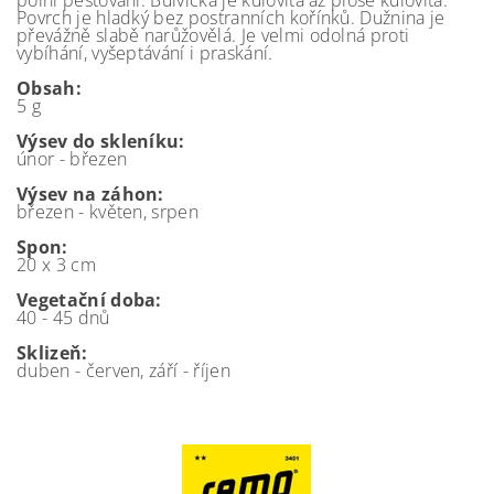
Povrch je hladký bez postranních kořínků. Dužnina je
převážně slabě narůžovělá. Je velmi odolná proti
vybíhání, vyšeptávání i praskání.
Obsah:
5 g
Výsev do skleníku:
únor - březen
Výsev na
záhon:
březen - květen, srpen
Spon:
20 x 3 cm
Vegetační doba:
40 - 45 dnů
Sklizeň:
duben - červen, září - říjen