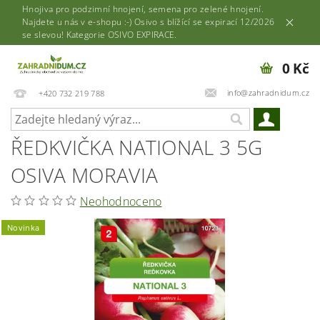
Hnojiva pro podzimní hnojení, semena pro zelené hnojení.
Najdete u nás v e-shopu :-) Osivo s blížící se expirací 12/2026
se slevou! Kategorie OSIVO EXPIRACE.
0 Kč
info@zahradnidum.cz
+420 732 219 788
ŘEDKVIČKA NATIONAL 3 5G
OSIVA MORAVIA
Neohodnoceno
Novinka