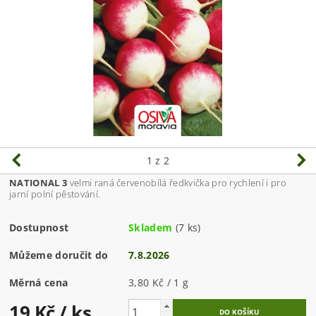
1
z 2
NATIONAL 3
v
elmi raná červenobílá ředkvička pro rychlení i pro
jarní polní pěstování.
Dostupnost
Skladem
(7 ks)
Můžeme doručit do
7.8.2026
Měrná cena
3,80 Kč / 1 g
19 Kč
/ ks