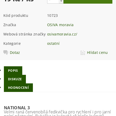
Kód produktu
10723
Značka
OSIVA moravia
Webová stránka značky
osivamoravia.cz/
Kategorie
ostatní
Dotaz
Hlídat cenu
POPIS
DISKUZE
HODNOCENÍ
NATIONAL 3
Velmi raná červenobílá ředkvička pro rychlení i pro jarní
polní pěstování. Bulvička je kulovitá až ploše kulovitá.