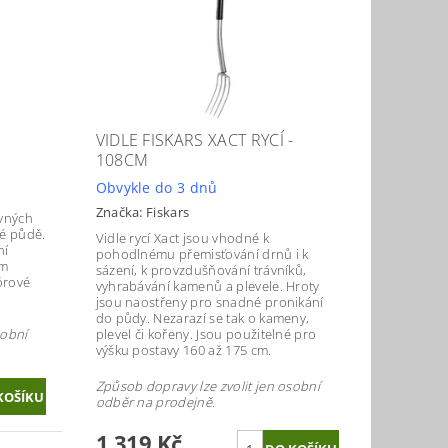
VIDLE FISKARS XACT RYCÍ -
108CM
Obvykle do 3 dnů
Značka:
Fiskars
evných
té půdě.
Vidle rycí Xact jsou vhodné k
ní
pohodlnému přemisťování drnů i k
ím
sázení, k provzdušňování trávníků,
órové
vyhrabávání kamenů a plevele. Hroty
jsou naostřeny pro snadné pronikání
do půdy. Nezarazí se tak o kameny,
sobní
plevel či kořeny. Jsou použitelné pro
výšku postavy 160 až 175 cm.
Způsob dopravy lze zvolit jen osobní
odběr na prodejně.
1 319 Kč