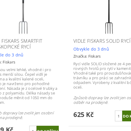
E FISKARS SMARTFIT
VIDLE FISKARS SOLID RYCÍ
SKOPICKÉ RYCÍ
Obvykle do 3 dnů
le do 3 dnů
Značka:
Fiskars
a:
Fiskars
Rycí vidle SOLID složené ze 4 p
rovných hrotů pro rytí v kameni
jsou velmi lehké, vhodné i pro
Vhodné také pro provzdušňová
 menší silou. Čepel vidlí je
trávníku a pro práci se zahradn
a a kvalitní kalené oceli,
odpadem. Vyrobeny z kvalitní b
o je navrženo pro pohodlné
oceli.
ní. Násada je z ocelové trubky a
o z polyamidu. Délka násady se
noduše měnit od 1050 mm do
Způsob dopravy lze zvolit jen o
mm.
odběr na prodejně.
625 Kč
 dopravy lze zvolit jen osobní
na prodejně.
39 Kč