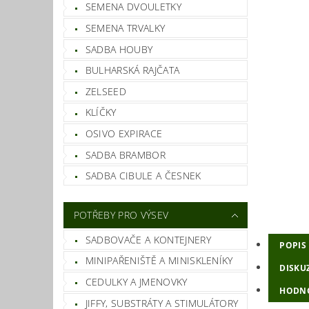
SEMENA DVOULETKY
SEMENA TRVALKY
SADBA HOUBY
BULHARSKÁ RAJČATA
ZELSEED
KLÍČKY
OSIVO EXPIRACE
SADBA BRAMBOR
SADBA CIBULE A ČESNEK
POTŘEBY PRO VÝSEV
SADBOVAČE A KONTEJNERY
POPIS
MINIPAŘENIŠTĚ A MINISKLENÍKY
DISKU
CEDULKY A JMENOVKY
HODN
JIFFY, SUBSTRÁTY A STIMULÁTORY