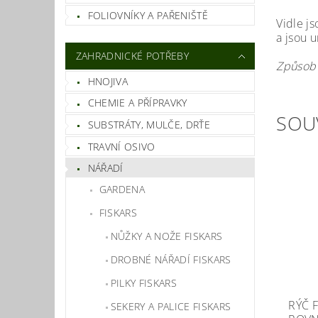
FOLIOVNÍKY A PAŘENIŠTĚ
Vidle j
a jsou 
ZAHRADNICKÉ POTŘEBY
Způsob 
HNOJIVA
CHEMIE A PŘÍPRAVKY
SOU
SUBSTRÁTY, MULČE, DRŤE
TRAVNÍ OSIVO
NÁŘADÍ
GARDENA
FISKARS
NŮŽKY A NOŽE FISKARS
DROBNÉ NÁŘADÍ FISKARS
PILKY FISKARS
RÝČ 
SEKERY A PALICE FISKARS