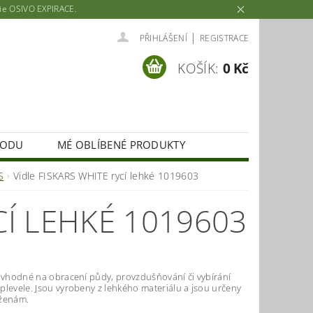
rie OSIVO EXPIRACE.
|
PŘIHLÁŠENÍ
REGISTRACE
KOŠÍK:
0 Kč
HODU
MÉ OBLÍBENÉ PRODUKTY
S
Vidle FISKARS WHITE rycí lehké 1019603
CÍ LEHKÉ 1019603
u vhodné na obracení půdy, provzdušňování či vybírání
plevele. Jsou vyrobeny z lehkého materiálu a jsou určeny
ženám.