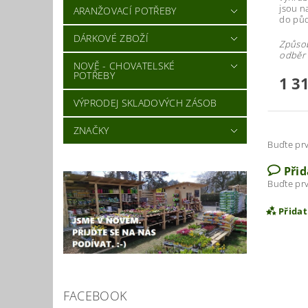
jsou n
ARANŽOVACÍ POTŘEBY
do půd
DÁRKOVÉ ZBOŽÍ
Způsob
odběr 
NOVĚ - CHOVATELSKÉ
POTŘEBY
1 3
VÝPRODEJ SKLADOVÝCH ZÁSOB
ZNAČKY
Buďte prv
Při
Buďte prv
Přida
FACEBOOK