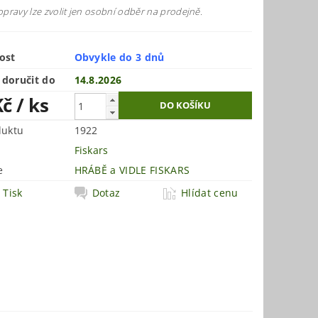
pravy lze zvolit jen osobní odběr na prodejně.
ost
Obvykle do 3 dnů
doručit do
14.8.2026
Kč
/ ks
duktu
1922
Fiskars
e
HRÁBĚ a VIDLE FISKARS
Tisk
Dotaz
Hlídat cenu