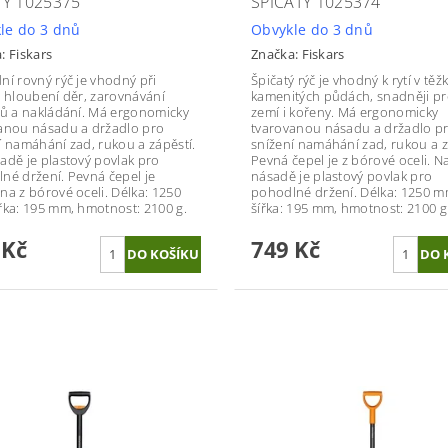
Ý 1025375
ŠPIČATÝ 1025374
le do 3 dnů
Obvykle do 3 dnů
a:
Fiskars
Značka:
Fiskars
ní rovný rýč je vhodný při
Špičatý rýč je vhodný k rytí v těž
, hloubení děr, zarovnávání
kamenitých půdách, snadněji pr
ků a nakládání. Má ergonomicky
zemí i kořeny. Má ergonomicky
anou násadu a držadlo pro
tvarovanou násadu a držadlo p
í namáhání zad, rukou a zápěstí.
snížení namáhání zad, rukou a z
adě je plastový povlak pro
Pevná čepel je z bórové oceli. N
né držení. Pevná čepel je
násadě je plastový povlak pro
na z bórové oceli. Délka: 1250
pohodlné držení. Délka: 1250 m
řka: 195 mm, hmotnost: 2100 g.
šířka: 195 mm, hmotnost: 2100 g
 Kč
749 Kč