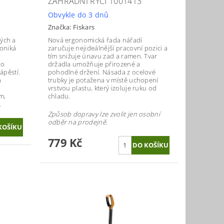
ZAHRADNÍ RYCÍ 1001413
Obvykle do 3 dnů
Značka:
Fiskars
kých a
Nová ergonomická řada nářadí
oniká
zaručuje nejideálnější pracovní pozici a
tím snižuje únavu zad a ramen. Tvar
ro
držadla umožňuje přirozené a
ápěstí.
pohodlné držení. Násada z ocelové
a
trubky je potažena v místě uchopení
vrstvou plastu, který izoluje ruku od
m,
chladu.
.
Způsob dopravy lze zvolit jen osobní
odběr na prodejně.
779 Kč