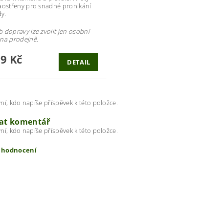
aostřeny pro snadné pronikání
y.
 dopravy lze zvolit jen osobní
na prodejně.
19 Kč
DETAIL
ní, kdo napíše příspěvek k této položce.
dat komentář
ní, kdo napíše příspěvek k této položce.
t hodnocení