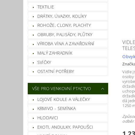
TEXTILIE
DRÁTKY, ÚVAZKY, KOLÍKY
ROHOŽE, CLONY, PLACHTY
OBRUBY, PALISÁDY, PLŮTKY
VIDL
VÝROBA VÍNA A ZAVAŘOVÁNÍ
TELE
MALÝ ZAHRADNÍK
Obvyk
SVÍČKY
Značk
OSTATNÍ POTŘEBY
Vidle 
osoby s
vyroben
držadl
VŠE PRO VENKOVNÍ PTACTVO
uchope
držadl
LOJOVÉ KOULE A VÁLEČKY
dá jed
1250 
KRMIVO - SEMÍNKA
Způsob
HLODAVCI
odběr 
EXOTI, ANDULKY, PAPOUŠCI
1 2