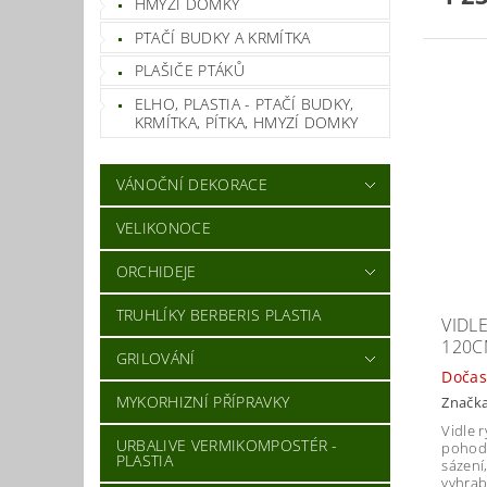
HMYZÍ DOMKY
PTAČÍ BUDKY A KRMÍTKA
PLAŠIČE PTÁKŮ
ELHO, PLASTIA - PTAČÍ BUDKY,
KRMÍTKA, PÍTKA, HMYZÍ DOMKY
VÁNOČNÍ DEKORACE
VELIKONOCE
ORCHIDEJE
TRUHLÍKY BERBERIS PLASTIA
VIDLE
120
GRILOVÁNÍ
Dočas
MYKORHIZNÍ PŘÍPRAVKY
Značk
Vidle 
URBALIVE VERMIKOMPOSTÉR -
pohodl
PLASTIA
sázení
vyhrab