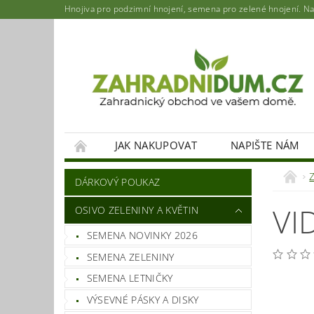
Hnojiva pro podzimní hnojení, semena pro zelené hnojení. Najd
JAK NAKUPOVAT
NAPIŠTE NÁM
DÁRKOVÝ POUKAZ
VI
OSIVO ZELENINY A KVĚTIN
SEMENA NOVINKY 2026
SEMENA ZELENINY
SEMENA LETNIČKY
VÝSEVNÉ PÁSKY A DISKY