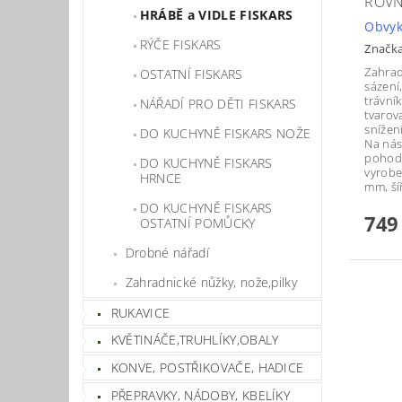
ROVN
HRÁBĚ a VIDLE FISKARS
Obvyk
RÝČE FISKARS
Značk
Zahrad
OSTATNÍ FISKARS
sázení
trávní
NÁŘADÍ PRO DĚTI FISKARS
tvarov
snížen
DO KUCHYNĚ FISKARS NOŽE
Na nás
pohodl
DO KUCHYNĚ FISKARS
vyrobe
HRNCE
mm, ší
DO KUCHYNĚ FISKARS
749
OSTATNÍ POMŮCKY
Drobné nářadí
Zahradnické nůžky, nože,pilky
RUKAVICE
KVĚTINÁČE,TRUHLÍKY,OBALY
KONVE, POSTŘIKOVAČE, HADICE
PŘEPRAVKY, NÁDOBY, KBELÍKY