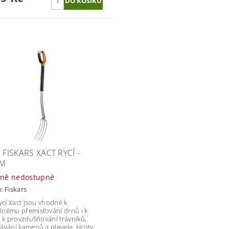
 FISKARS XACT RYCÍ -
CM
ně nedostupné
a:
Fiskars
rycí Xact jsou vhodné k
nému přemisťování drnů i k
, k provzdušňování trávníků,
ávání kamenů a plevele. Hroty