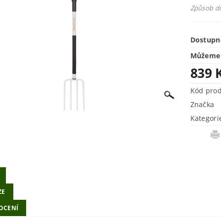
Způsob do
Dostupn
Můžeme 
839 
Kód pro
Značka
Kategori
ZE
OCENÍ