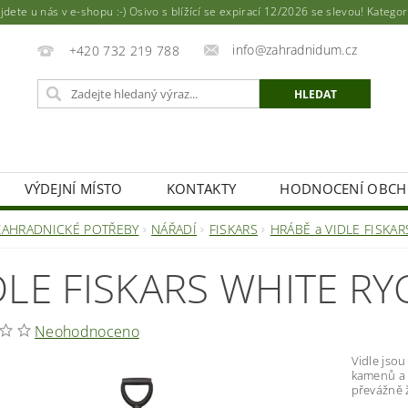
ete u nás v e-shopu :-) Osivo s blížící se expirací 12/2026 se slevou! Katego
info@zahradnidum.cz
+420 732 219 788
VÝDEJNÍ MÍSTO
KONTAKTY
HODNOCENÍ OBC
ZAHRADNICKÉ POTŘEBY
NÁŘADÍ
FISKARS
HRÁBĚ a VIDLE FISKAR
DLE FISKARS WHITE RY
Neohodnoceno
Vidle jso
kamenů a 
převážně 