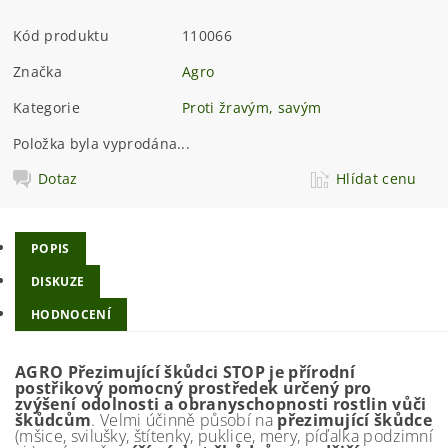
Kód produktu
110066
Značka
Agro
Kategorie
Proti žravým, savým
Položka byla vyprodána...
Dotaz
Hlídat cenu
POPIS
DISKUZE
HODNOCENÍ
AGRO Přezimující škůdci STOP je přírodní
postřikový pomocný prostředek určený pro
zvýšení odolnosti a obranyschopnosti rostlin vůči
škůdcům
. Velmi účinně působí na
přezimující škůdce
(mšice, svilušky, štítenky, puklice, mery, píďalka podzimní