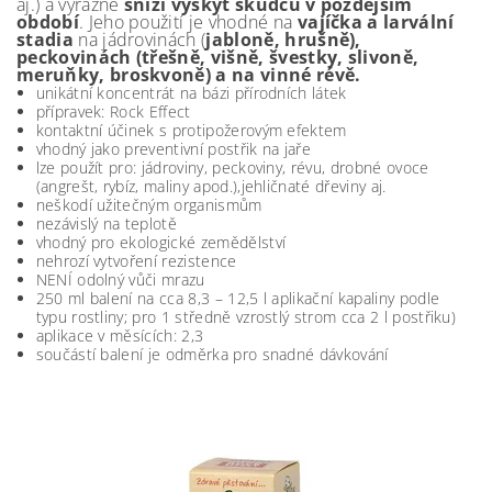
aj.) a výrazně
sníží výskyt škůdců v pozdějším
období
. Jeho použití je vhodné na
vajíčka a larvální
stadia
na jádrovinách (
jabloně, hrušně),
peckovinách (třešně, višně, švestky, slivoně,
meruňky, broskvoně) a na vinné révě.
unikátní koncentrát na bázi přírodních látek
přípravek: Rock Effect
kontaktní účinek s protipožerovým efektem
vhodný jako preventivní postřik na jaře
lze použít pro: jádroviny, peckoviny, révu, drobné ovoce
(angrešt, rybíz, maliny apod.),jehličnaté dřeviny aj.
neškodí užitečným organismům
nezávislý na teplotě
vhodný pro ekologické zemědělství
nehrozí vytvoření rezistence
NENÍ odolný vůči mrazu
250 ml balení na cca 8,3 – 12,5 l aplikační kapaliny podle
typu rostliny; pro 1 středně vzrostlý strom cca 2 l postřiku)
aplikace v měsících: 2,3
součástí balení je odměrka pro snadné dávkování