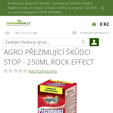
Hnojiva pro podzimní hnojení, semena pro zelené hnojení.
Najdete u nás v e-shopu :-) Osivo s blížící se expirací 12/2026
se slevou! Kategorie OSIVO EXPIRACE.
0 Kč
info@zahradnidum.cz
+420 732 219 788
AGRO PŘEZIMUJÍCÍ ŠKŮDCI
STOP - 250ML ROCK EFFECT
Neohodnoceno