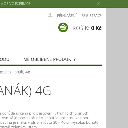
rie OSIVO EXPIRACE.
|
PŘIHLÁŠENÍ
REGISTRACE
KOŠÍK:
0 Kč
HODU
MÉ OBLÍBENÉ PRODUKTY
pact (Hanák) 4g
ANÁK) 4G
odrůda určená pro pěstování v truhlících či jiných
 Vyniká jemnou kořenitou chutí a bohatou zelenou
stlina je nízká, v plném růstu 30 – 40 cm vysoká, bohatě
 tmavě zeleným listem.