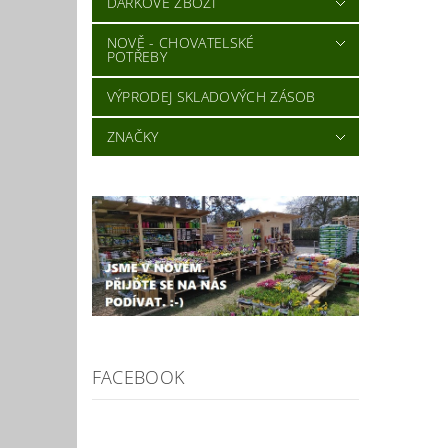
DÁRKOVÉ ZBOŽÍ
NOVĚ - CHOVATELSKÉ
POTŘEBY
VÝPRODEJ SKLADOVÝCH ZÁSOB
ZNAČKY
FACEBOOK