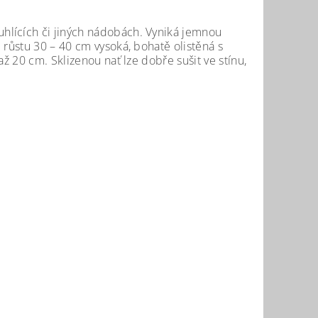
hlících či jiných nádobách. Vyniká jemnou
 růstu 30 – 40 cm vysoká, bohatě olistěná s
ž 20 cm. Sklizenou nať lze dobře sušit ve stínu,