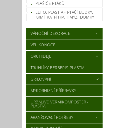
PLAŠIČE PTÁKŮ
ELHO, PLASTIA - PTAČÍ BUDKY,
KRMÍTKA, PÍTKA, HMYZÍ DOMKY
VÁNOČNÍ DEKORACE
VELIKONOCE
ORCHIDEJE
TRUHLÍKY BERBERIS PLASTIA
GRILOVÁNÍ
MYKORHIZNÍ PŘÍPRAVKY
URBALIVE VERMIKOMPOSTÉR -
PLASTIA
ARANŽOVACÍ POTŘEBY