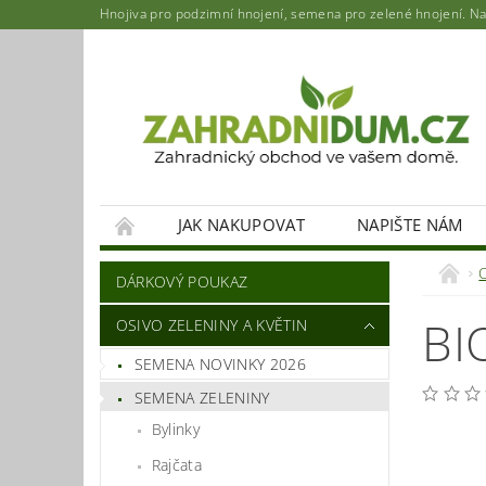
Hnojiva pro podzimní hnojení, semena pro zelené hnojení. Najd
JAK NAKUPOVAT
NAPIŠTE NÁM
DÁRKOVÝ POUKAZ
BI
OSIVO ZELENINY A KVĚTIN
SEMENA NOVINKY 2026
SEMENA ZELENINY
Bylinky
Rajčata