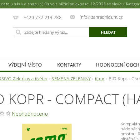
ete u nás v e-shopu :-) Osivo s blížící se expirací 12/2026 se slevou! Katego
info@zahradnidum.cz
+420 732 219 788
VÝDEJNÍ MÍSTO
KONTAKTY
HODNOCENÍ OBC
OSIVO Zeleniny a Květin
SEMENA ZELENINY
Kopr
BIO Kopr - Com
O KOPR - COMPACT (H
Neohodnoceno
Kompaktní 
nádobách.
hmotou. Ro
olistěná s