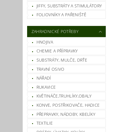
JIFFY, SUBSTRÁTY A STIMULÁTORY
Vlož
FOLIOVNÍKY A PAŘENIŠTĚ
ZAHRADNICKÉ POTŘEBY
HNOJIVA
CHEMIE A PŘÍPRAVKY
SUBSTRÁTY, MULČE, DRŤE
TRAVNÍ OSIVO
NÁŘADÍ
RUKAVICE
KVĚTINÁČE,TRUHLÍKY,OBALY
KONVE, POSTŘIKOVAČE, HADICE
PŘEPRAVKY, NÁDOBY, KBELÍKY
TEXTILIE