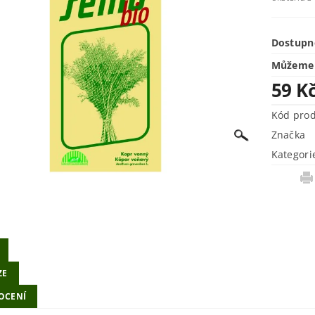
Dostupn
Můžeme 
59 K
Kód pro
Značka
Kategori
ZE
OCENÍ