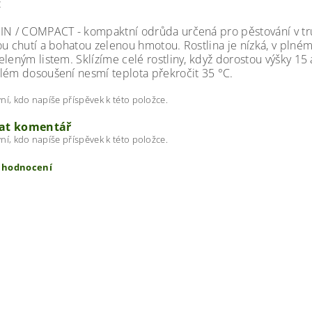
:
IN / COMPACT - kompaktní odrůda určená pro pěstování v tru
ou chutí a bohatou zelenou hmotou. Rostlina je nízká, v plném
leným listem. Sklízíme celé rostliny, když dorostou výšky 15 a
lém dosoušení nesmí teplota překročit 35 °C.
ní, kdo napíše příspěvek k této položce.
dat komentář
ní, kdo napíše příspěvek k této položce.
t hodnocení