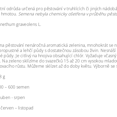
ní odrůda určená pro pěstování v truhlících či jiných nádob
u hmotou.
Semena nebyla chemicky ošetřena v průběhu pěstov
Anethum graveolens L.
 na pěstování nenáročná aromatická zelenina, mnohokrát se
, propustné a lehčí půdy s dostatečnou zásobou živin. Nesnáš
é půdy. Je citlivý na hnojiva obsahující chlór. Vyžaduje vča
. Na zeleno sklízíme do svazečků 15 až 20 cm vysokou mladou 
ovacího růstu. Můžeme sklízet až do doby květu. Výborně se s
8 g
500 – 600 semen
duben - srpen
 červen – listopad