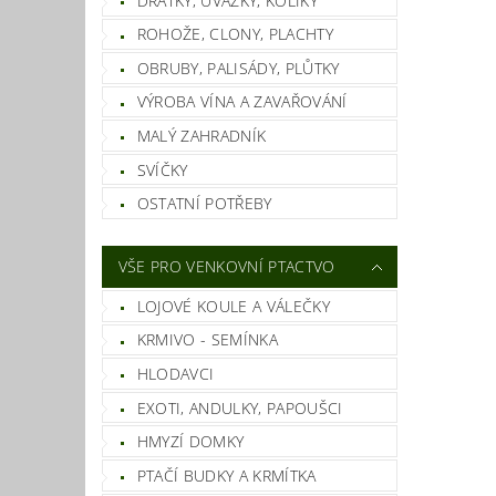
DRÁTKY, ÚVAZKY, KOLÍKY
ROHOŽE, CLONY, PLACHTY
OBRUBY, PALISÁDY, PLŮTKY
VÝROBA VÍNA A ZAVAŘOVÁNÍ
MALÝ ZAHRADNÍK
SVÍČKY
OSTATNÍ POTŘEBY
VŠE PRO VENKOVNÍ PTACTVO
LOJOVÉ KOULE A VÁLEČKY
KRMIVO - SEMÍNKA
HLODAVCI
EXOTI, ANDULKY, PAPOUŠCI
HMYZÍ DOMKY
PTAČÍ BUDKY A KRMÍTKA