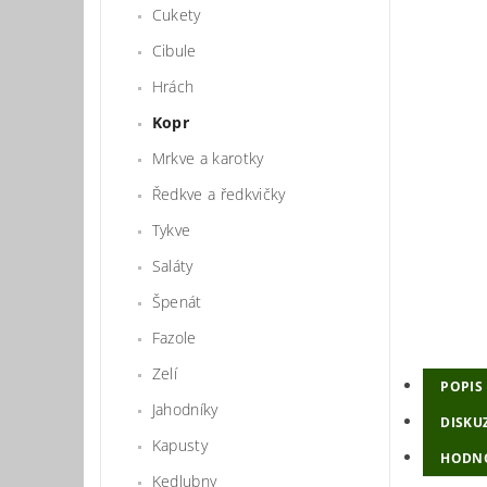
Cukety
Cibule
Hrách
Kopr
Mrkve a karotky
Ředkve a ředkvičky
Tykve
Saláty
Špenát
Fazole
Zelí
POPIS
Jahodníky
DISKU
Kapusty
HODN
Kedlubny