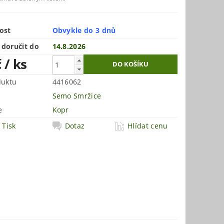
ost
Obvykle do 3 dnů
doručit do
14.8.2026
č
/ ks
duktu
4416062
Semo Smržice
e
Kopr
Tisk
Dotaz
Hlídat cenu