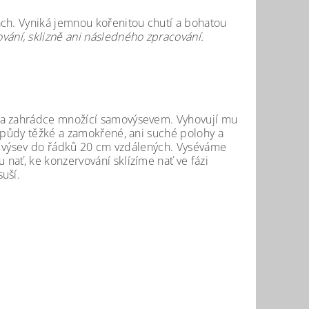
ách. Vyniká jemnou kořenitou chutí a bohatou
ání, sklizně ani následného zpracování.
 na zahrádce množící samovýsevem. Vyhovují mu
í půdy těžké a zamokřené, ani suché polohy a
sný výsev do řádků 20 cm vzdálených. Vyséváme
nať, ke konzervování sklízíme nať ve fázi
uší.