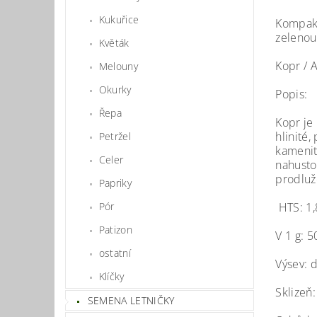
Kukuřice
Kompakt
zeleno
Květák
Kopr / 
Melouny
Okurky
Popis:
Řepa
Kopr je
hlinité
Petržel
kamenit
Celer
nahusto
prodluž
Papriky
HTS: 1,
Pór
Patizon
V 1 g: 
ostatní
Výsev: 
Klíčky
Sklizeň:
SEMENA LETNIČKY