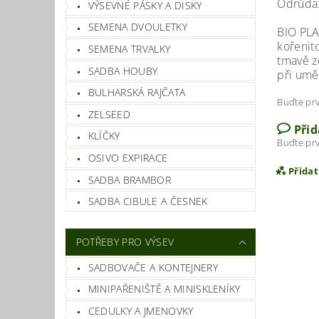
Odrůda
VÝSEVNÉ PÁSKY A DISKY
SEMENA DVOULETKY
BIO PLA
kořenit
SEMENA TRVALKY
tmavě ze
SADBA HOUBY
při umě
BULHARSKÁ RAJČATA
Buďte prv
ZELSEED
Při
KLÍČKY
Buďte prv
OSIVO EXPIRACE
Přida
SADBA BRAMBOR
SADBA CIBULE A ČESNEK
POTŘEBY PRO VÝSEV
SADBOVAČE A KONTEJNERY
MINIPAŘENIŠTĚ A MINISKLENÍKY
CEDULKY A JMENOVKY