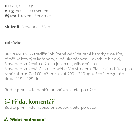
HTS
: 0,8 – 1,3 g
V 1 g
: 800 - 1200 semen
Výsev
: březen - červenec
Sklizeň
: červenec - říjen
Odrůda:
BIO NANTES 5 - tradiční oblíbená odrůda rané karotky s delším,
téměř válcovitým kořenem, tupě ukončeným. Povrch je hladký,
červenooranžový. Dužnina je jemná, výborné chuti,
červenooranžová, často se světlejším středem. Plastická odrůda pro
rané sklizně. Ze 100 m2 lze sklidit 290 – 310 kg kořenů. Vegetační
doba 115 – 125 dní.
Buďte první, kdo napíše příspěvek k této položce.
Přidat komentář
Buďte první, kdo napíše příspěvek k této položce.
Přidat hodnocení