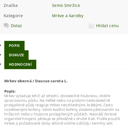
Značka
Semo Smržice
Kategorie
Mrkve a karotky
Dotaz
Hlídat cenu
POPIS
DISKUZE
HODNOCENÍ
Mrkev obecná / Daucus carota L.
Popis:
Mrkev vyžaduje lehčí až střední, dostatečně hlubokou, dobře
zpracovanou půdu. Na mělké nebo na podzim nedostatečně
prokypřené půdy reaguje mrkev nevzhlednými, krátkými, často
rozvětvenými kořeny. Velmi kvalitní kořeny získáme pěstováním na
hrůbcích nebo v hluboce prokypřených půdách. Nesnáší čerstvé
organické hnojení, pěstuje se převážně v druhé trati. Podle použití
mrkve a požadované doby sklizně volíme odrůdy i termíny setí.