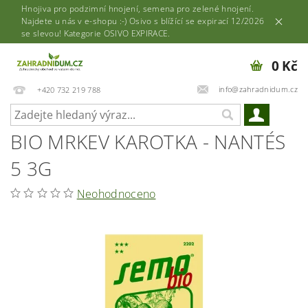
Hnojiva pro podzimní hnojení, semena pro zelené hnojení.
Najdete u nás v e-shopu :-) Osivo s blížící se expirací 12/2026
se slevou! Kategorie OSIVO EXPIRACE.
0 Kč
info@zahradnidum.cz
+420 732 219 788
BIO MRKEV KAROTKA - NANTÉS
5 3G
Neohodnoceno