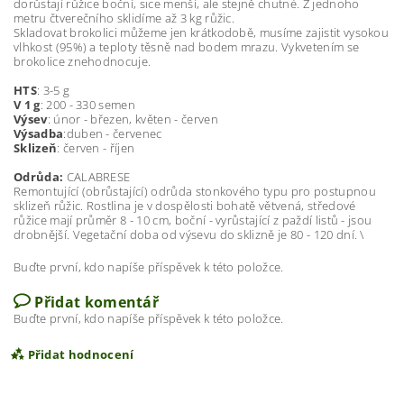
dorůstají růžice boční, sice menší, ale stejně chutné. Z jednoho
metru čtverečního sklidíme až 3 kg růžic.
Skladovat brokolici můžeme jen krátkodobě, musíme zajistit vysokou
vlhkost (95%) a teploty těsně nad bodem mrazu. Vykvetením se
brokolice znehodnocuje.
HTS
: 3-5 g
V 1 g
: 200 - 330 semen
Výsev
: únor - březen, květen - červen
Výsadba
:duben - červenec
Sklizeň
: červen - říjen
Odrůda:
CALABRESE
Remontující (obrůstající) odrůda stonkového typu pro postupnou
sklizeň růžic. Rostlina je v dospělosti bohatě větvená, středové
růžice mají průměr 8 - 10 cm, boční - vyrůstající z paždí listů - jsou
drobnější. Vegetační doba od výsevu do sklizně je 80 - 120 dní. \
Buďte první, kdo napíše příspěvek k této položce.
Přidat komentář
Buďte první, kdo napíše příspěvek k této položce.
Přidat hodnocení