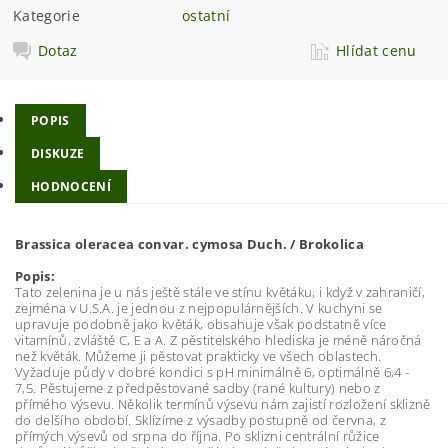
Kategorie
ostatní
Dotaz
Hlídat cenu
POPIS
DISKUZE
HODNOCENÍ
Brassica oleracea convar. cymosa Duch. / Brokolica
Popis:
Tato zelenina je u nás ještě stále ve stínu květáku, i když v zahraničí,
zejména v U.S.A. je jednou z nejpopulárnějších. V kuchyni se
upravuje podobně jako květák, obsahuje však podstatně více
vitamínů, zvláště C, E a A. Z pěstitelského hlediska je méně náročná
než květák. Můžeme ji pěstovat prakticky ve všech oblastech.
Vyžaduje půdy v dobré kondici s pH minimálně 6, optimálně 6,4 -
7,5. Pěstujeme z předpěstované sadby (rané kultury) nebo z
přímého výsevu. Několik termínů výsevu nám zajistí rozložení sklizně
do delšího období. Sklízíme z výsadby postupně od června, z
přímých výsevů od srpna do října. Po sklizni centrální růžice