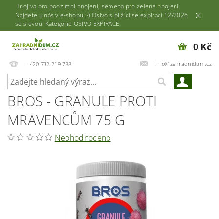
Hnojiva pro podzimní hnojení, semena pro zelené hnojení.
Najdete u nás v e-shopu :-) Osivo s blížící se expirací 12/2026
se slevou! Kategorie OSIVO EXPIRACE.
0 Kč
info@zahradnidum.cz
+420 732 219 788
BROS - GRANULE PROTI
MRAVENCŮM 75 G
Neohodnoceno