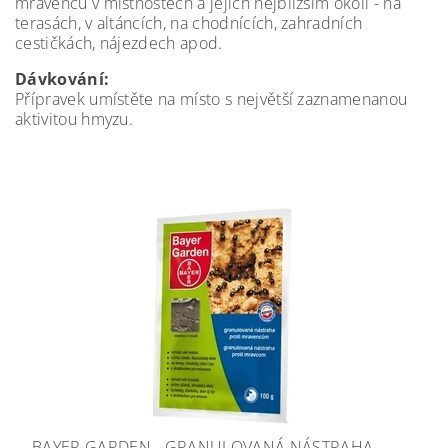
mravenců v místnostech a jejich nejbližším okolí - na
terasách, v altáncích, na chodnících, zahradních
cestičkách, nájezdech apod.
Dávkování:
Přípravek umístěte na místo s největší zaznamenanou
aktivitou hmyzu.
BAYER GARDEN - GRANULOVANÁ NÁSTRAHA