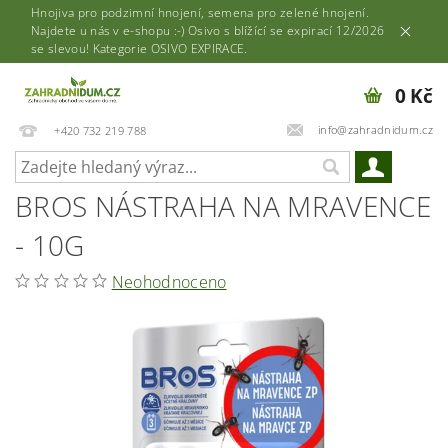
Hnojiva pro podzimní hnojení, semena pro zelené hnojení.
Najdete u nás v e-shopu :-) Osivo s blížící se expirací 12/2026
se slevou! Kategorie OSIVO EXPIRACE.
0 Kč
info@zahradnidum.cz
+420 732 219 788
BROS NÁSTRAHA NA MRAVENCE
- 10G
Neohodnoceno