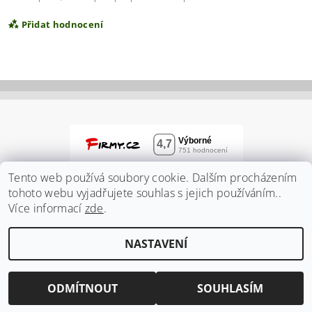
Přidat hodnocení
Tento web používá soubory cookie. Dalším procházením
tohoto webu vyjadřujete souhlas s jejich používáním..
Více informací
zde
.
Vložením hodnocení souhlasíte s
podmínkami
NASTAVENÍ
ochrany osobních údajů
2026 ©
Zahradnidum.cz
, všechna práva vyhrazena
Vytvořil Shoptet
ODMÍTNOUT
SOUHLASÍM