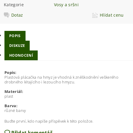
Kategorie
Vosy a sršni
Dotaz
Hlídat cenu
POPIS
DISKUZE
HODNOCENÍ
Popis:
Plastová plácačka na hmyz je vhodná k zněškodnění veškerého
drobného létajícího i lezoucího hmyzu.
Materiál:
plast
Barva:
různé barvy
Buďte první, kdo napíše příspěvek k této položce.
Přidat komentář