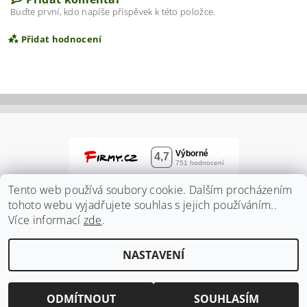
Buďte první, kdo napíše příspěvek k této položce.
Přidat hodnocení
Tento web používá soubory cookie. Dalším procházením
tohoto webu vyjadřujete souhlas s jejich používáním..
Více informací
zde
.
Vložením hodnocení souhlasíte s
podmínkami
NASTAVENÍ
ochrany osobních údajů
2026 ©
Zahradnidum.cz
, všechna práva vyhrazena
Vytvořil Shoptet
ODMÍTNOUT
SOUHLASÍM