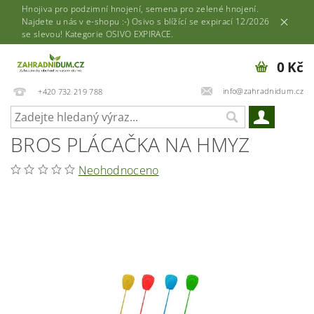
Hnojiva pro podzimní hnojení, semena pro zelené hnojení.
Najdete u nás v e-shopu :-) Osivo s blížící se expirací 12/2026
se slevou! Kategorie OSIVO EXPIRACE.
0 Kč
info@zahradnidum.cz
+420 732 219 788
BROS PLÁCAČKA NA HMYZ
Neohodnoceno