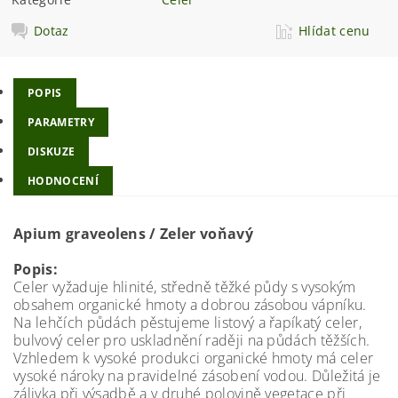
Dotaz
Hlídat cenu
POPIS
PARAMETRY
DISKUZE
HODNOCENÍ
Apium graveolens / Zeler voňavý
Popis:
Celer vyžaduje hlinité, středně těžké půdy s vysokým
obsahem organické hmoty a dobrou zásobou vápníku.
Na lehčích půdách pěstujeme listový a řapíkatý celer,
bulvový celer pro uskladnění raději na půdách těžších.
Vzhledem k vysoké produkci organické hmoty má celer
vysoké nároky na pravidelné zásobení vodou. Důležitá je
zálivka při výsadbě a v druhé polovině vegetace při