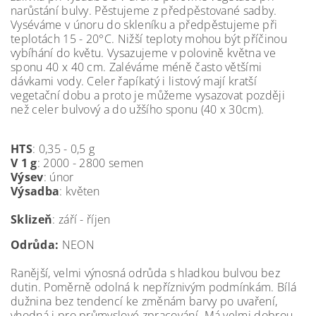
narůstání bulvy. Pěstujeme z předpěstované sadby.
Vyséváme v únoru do skleníku a předpěstujeme při
teplotách 15 - 20°C. Nižší teploty mohou být příčinou
vybíhání do květu. Vysazujeme v polovině května ve
sponu 40 x 40 cm. Zaléváme méně často většími
dávkami vody. Celer řapíkatý i listový mají kratší
vegetační dobu a proto je můžeme vysazovat později
než celer bulvový a do užšího sponu (40 x 30cm).
HTS
: 0,35 - 0,5 g
V 1 g
: 2000 - 2800 semen
Výsev
: únor
Výsadba
: květen
Sklizeň
: září - říjen
Odrůda:
NEON
Ranější, velmi výnosná odrůda s hladkou bulvou bez
dutin. Poměrně odolná k nepříznivým podmínkám. Bílá
dužnina bez tendencí ke změnám barvy po uvaření,
vhodná i pro průmyslové zpracování. Má velmi dobrou