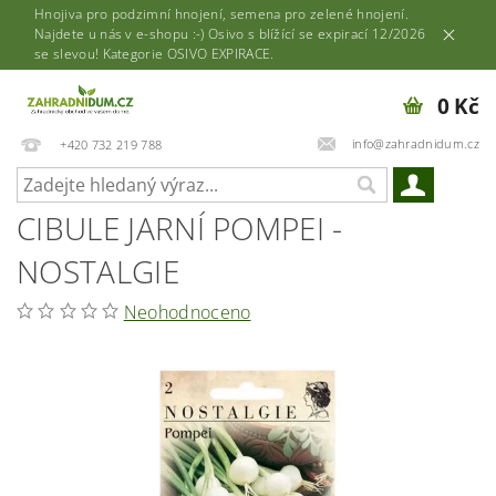
Hnojiva pro podzimní hnojení, semena pro zelené hnojení.
Najdete u nás v e-shopu :-) Osivo s blížící se expirací 12/2026
se slevou! Kategorie OSIVO EXPIRACE.
0 Kč
info@zahradnidum.cz
+420 732 219 788
CIBULE JARNÍ POMPEI -
NOSTALGIE
Neohodnoceno