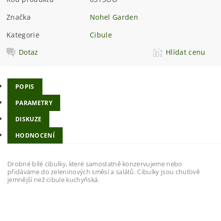
Značka
Nohel Garden
Kategorie
Cibule
Dotaz
Hlídat cenu
POPIS
PARAMETRY
DISKUZE
HODNOCENÍ
Drobné bílé cibulky, které samostatně konzervujeme nebo
přidáváme do zeleninových směsí a salátů. Cibulky jsou chuťově
jemnější než cibule kuchyňská.