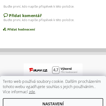
Buďte první, kdo napíše příspěvek k této položce.
Přidat komentář
Buďte první, kdo napíše příspěvek k této položce.
Přidat hodnocení
Tento web používá soubory cookie. Dalším procházením
tohoto webu vyjadřujete souhlas s jejich používáním..
Více informací
zde
.
Vložením hodnocení souhlasíte s
podmínkami
NASTAVENÍ
ochrany osobních údajů