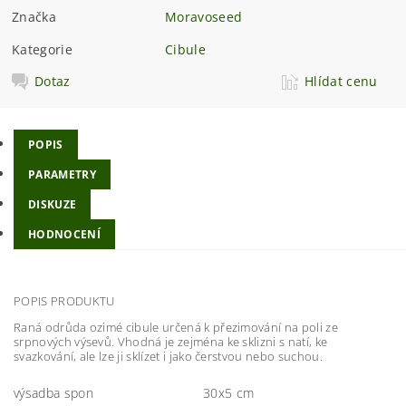
Značka
Moravoseed
Kategorie
Cibule
Dotaz
Hlídat cenu
POPIS
PARAMETRY
DISKUZE
HODNOCENÍ
POPIS PRODUKTU
Raná odrůda ozimé cibule určená k přezimování na poli ze
srpnových výsevů. Vhodná je zejména ke sklizni s natí, ke
svazkování, ale lze ji sklízet i jako čerstvou nebo suchou.
výsadba spon
30x5 cm