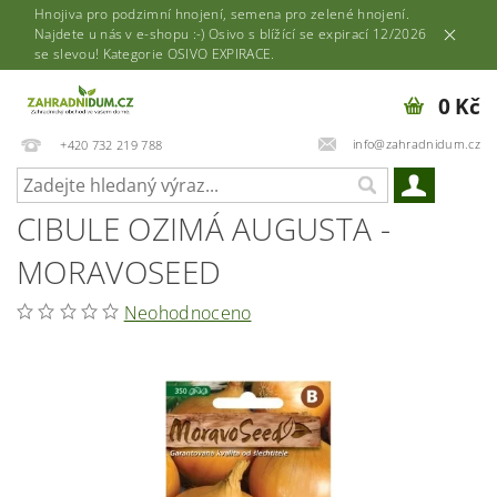
Hnojiva pro podzimní hnojení, semena pro zelené hnojení.
Najdete u nás v e-shopu :-) Osivo s blížící se expirací 12/2026
se slevou! Kategorie OSIVO EXPIRACE.
0 Kč
info@zahradnidum.cz
+420 732 219 788
CIBULE OZIMÁ AUGUSTA -
MORAVOSEED
Neohodnoceno