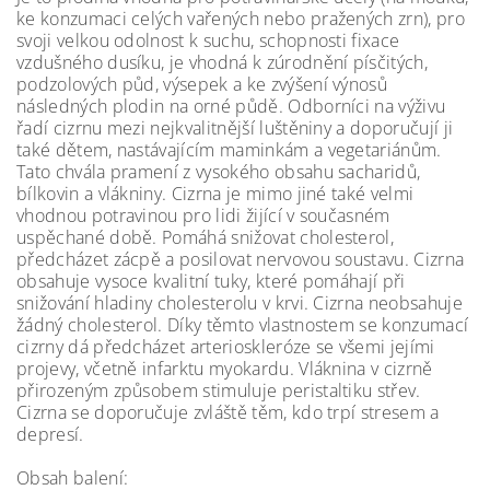
ke konzumaci celých vařených nebo pražených zrn), pro
svoji velkou odolnost k suchu, schopnosti fixace
vzdušného dusíku, je vhodná k zúrodnění písčitých,
podzolových půd, výsepek a ke zvýšení výnosů
následných plodin na orné půdě. Odborníci na výživu
řadí cizrnu mezi nejkvalitnější luštěniny a doporučují ji
také dětem, nastávajícím maminkám a vegetariánům.
Tato chvála pramení z vysokého obsahu sacharidů,
bílkovin a vlákniny. Cizrna je mimo jiné také velmi
vhodnou potravinou pro lidi žijící v současném
uspěchané době. Pomáhá snižovat cholesterol,
předcházet zácpě a posilovat nervovou soustavu. Cizrna
obsahuje vysoce kvalitní tuky, které pomáhají při
snižování hladiny cholesterolu v krvi. Cizrna neobsahuje
žádný cholesterol. Díky těmto vlastnostem se konzumací
cizrny dá předcházet arterioskleróze se všemi jejími
projevy, včetně infarktu myokardu. Vláknina v cizrně
přirozeným způsobem stimuluje peristaltiku střev.
Cizrna se doporučuje zvláště těm, kdo trpí stresem a
depresí.
Obsah balení: