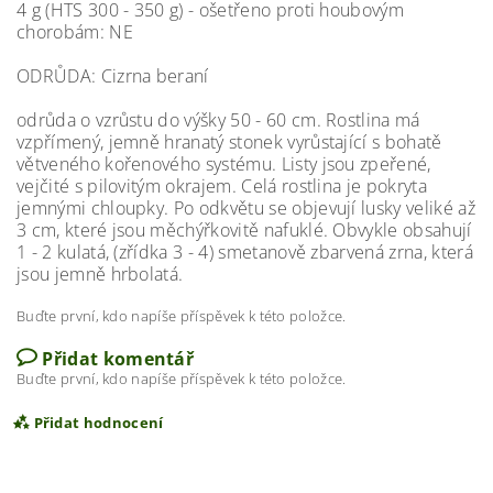
4 g (HTS 300 - 350 g) - ošetřeno proti houbovým
chorobám: NE
ODRŮDA: Cizrna beraní
odrůda o vzrůstu do výšky 50 - 60 cm. Rostlina má
vzpřímený, jemně hranatý stonek vyrůstající s bohatě
větveného kořenového systému. Listy jsou zpeřené,
vejčité s pilovitým okrajem. Celá rostlina je pokryta
jemnými chloupky. Po odkvětu se objevují lusky veliké až
3 cm, které jsou měchýřkovitě nafuklé. Obvykle obsahují
1 - 2 kulatá, (zřídka 3 - 4) smetanově zbarvená zrna, která
jsou jemně hrbolatá.
Buďte první, kdo napíše příspěvek k této položce.
Přidat komentář
Buďte první, kdo napíše příspěvek k této položce.
Přidat hodnocení