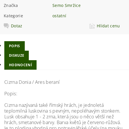
Značka
Semo Smržice
Kategorie
ostatní
Dotaz
Hlídat cenu
POPIS
DISKUZE
HODNOCENÍ
Cizrna Donia / Ares beraní
Popis:
Cizrna nazývaná také římský hrách, je jednoletá
teplomilná luskovina s pevným, nepoléhavým stonkem.
Lusk obsahuje 1 - 2 zrna, která jsou o něco větší než
hrách, smetanové barvy. Barva květů je červeno-růžová.
Je to plodina vhodná pro potravinářské účely (na mouku,