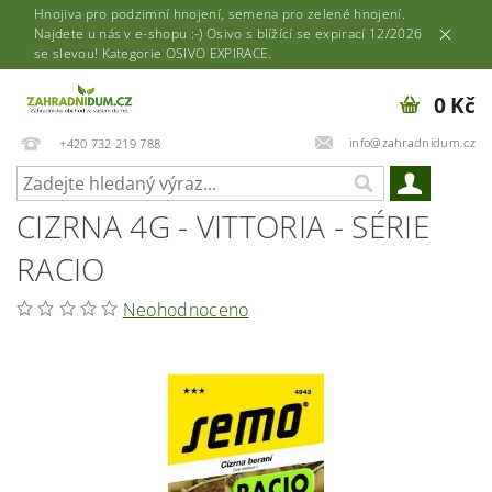
Hnojiva pro podzimní hnojení, semena pro zelené hnojení.
Najdete u nás v e-shopu :-) Osivo s blížící se expirací 12/2026
se slevou! Kategorie OSIVO EXPIRACE.
0 Kč
info@zahradnidum.cz
+420 732 219 788
CIZRNA 4G - VITTORIA - SÉRIE
RACIO
Neohodnoceno