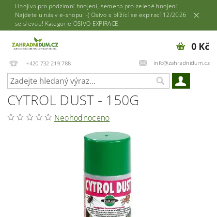
Hnojiva pro podzimní hnojení, semena pro zelené hnojení.
Najdete u nás v e-shopu :-) Osivo s blížící se expirací 12/2026
se slevou! Kategorie OSIVO EXPIRACE.
0 Kč
info@zahradnidum.cz
+420 732 219 788
CYTROL DUST - 150G
Neohodnoceno