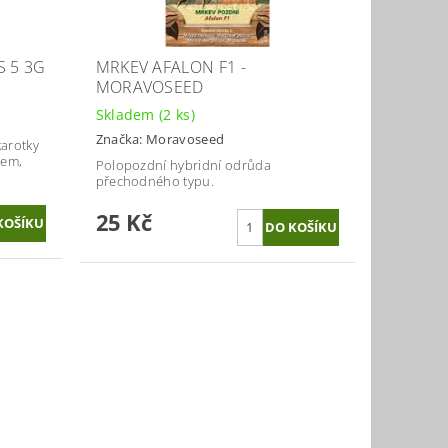
S 5 3G
MRKEV AFALON F1 -
MORAVOSEED
Skladem
(2 ks)
Značka:
Moravoseed
karotky
nem,
Polopozdní hybridní odrůda
přechodného typu.
25 Kč