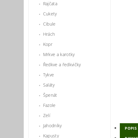
Rajčata
Cukety
Cibule
Hrách
Kopr
Mrkve a karotky
Ředkve a ředkvičky
Tykve
Saláty
Špenát
Fazole
Zelí
Jahodníky
POPIS
Kapusty