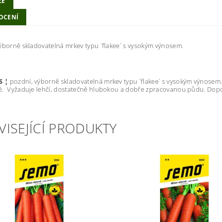
ZE
OCENÍ
ýborně skladovatelná mrkev typu ´flakee´ s vysokým výnosem.
S ¦
pozdní, výborně skladovatelná mrkev typu ´flakee´ s vysokým výnosem.
. Vyžaduje lehčí, dostatečně hlubokou a dobře zpracovanou půdu. Dopo
VISEJÍCÍ PRODUKTY