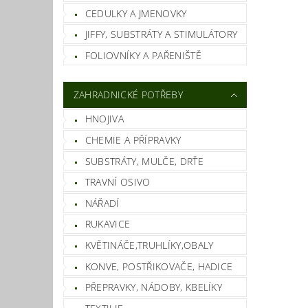
CEDULKY A JMENOVKY
JIFFY, SUBSTRÁTY A STIMULÁTORY
FOLIOVNÍKY A PAŘENIŠTĚ
ZAHRADNICKÉ POTŘEBY
HNOJIVA
CHEMIE A PŘÍPRAVKY
SUBSTRÁTY, MULČE, DRŤE
Vlož
TRAVNÍ OSIVO
NÁŘADÍ
RUKAVICE
KVĚTINÁČE,TRUHLÍKY,OBALY
KONVE, POSTŘIKOVAČE, HADICE
PŘEPRAVKY, NÁDOBY, KBELÍKY