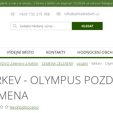
ete u nás v e-shopu :-) Osivo s blížící se expirací 12/2026 se slevou! Katego
info@zahradnidum.cz
+420 732 219 788
VÝDEJNÍ MÍSTO
KONTAKTY
HODNOCENÍ OBC
OSIVO Zeleniny a Květin
SEMENA ZELENINY
ostatní
Mrkev - Oly
KEV - OLYMPUS POZD
MENA
Neohodnoceno