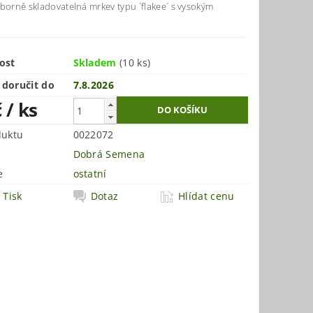
borně skladovatelná mrkev typu ´flakee´ s vysokým
ost
Skladem
(10 ks)
doručit do
7.8.2026
č
/ ks
duktu
0022072
Dobrá Semena
e
ostatní
Tisk
Dotaz
Hlídat cenu