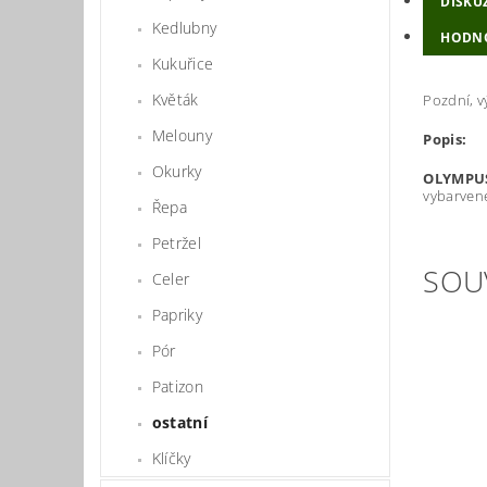
DISKU
Kedlubny
HODN
Kukuřice
Květák
Pozdní, v
Melouny
Popis:
Okurky
OLYMPU
vybarvené
Řepa
Petržel
SOU
Celer
Papriky
Pór
Patizon
ostatní
Klíčky