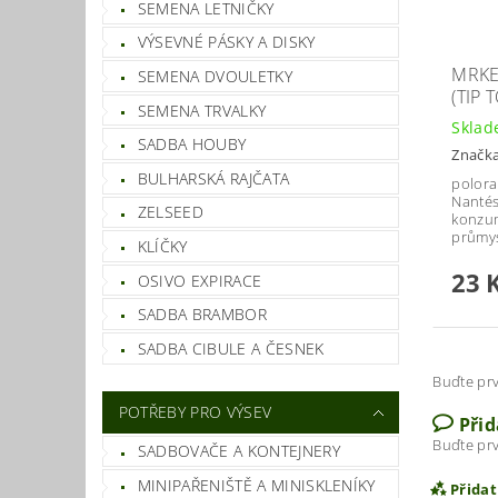
SEMENA LETNIČKY
VÝSEVNÉ PÁSKY A DISKY
MRKE
SEMENA DVOULETKY
(TIP 
SEMENA TRVALKY
Skla
SADBA HOUBY
Značk
BULHARSKÁ RAJČATA
poloran
Nantés
ZELSEED
konzum
průmys
KLÍČKY
23 
OSIVO EXPIRACE
SADBA BRAMBOR
SADBA CIBULE A ČESNEK
Buďte prv
POTŘEBY PRO VÝSEV
Při
Buďte prv
SADBOVAČE A KONTEJNERY
MINIPAŘENIŠTĚ A MINISKLENÍKY
Přida