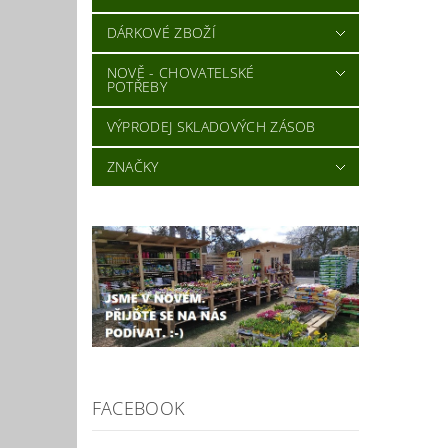
DÁRKOVÉ ZBOŽÍ
NOVĚ - CHOVATELSKÉ
POTŘEBY
VÝPRODEJ SKLADOVÝCH ZÁSOB
ZNAČKY
FACEBOOK