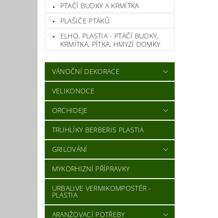
PTAČÍ BUDKY A KRMÍTKA
PLAŠIČE PTÁKŮ
ELHO, PLASTIA - PTAČÍ BUDKY,
KRMÍTKA, PÍTKA, HMYZÍ DOMKY
VÁNOČNÍ DEKORACE
VELIKONOCE
ORCHIDEJE
TRUHLÍKY BERBERIS PLASTIA
GRILOVÁNÍ
MYKORHIZNÍ PŘÍPRAVKY
URBALIVE VERMIKOMPOSTÉR -
PLASTIA
ARANŽOVACÍ POTŘEBY