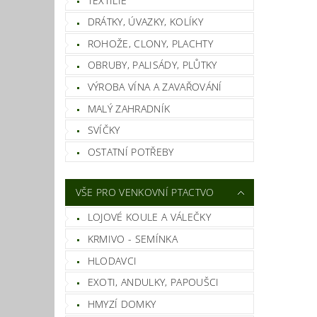
TEXTILIE
DRÁTKY, ÚVAZKY, KOLÍKY
ROHOŽE, CLONY, PLACHTY
OBRUBY, PALISÁDY, PLŮTKY
VÝROBA VÍNA A ZAVAŘOVÁNÍ
MALÝ ZAHRADNÍK
SVÍČKY
OSTATNÍ POTŘEBY
VŠE PRO VENKOVNÍ PTACTVO
LOJOVÉ KOULE A VÁLEČKY
KRMIVO - SEMÍNKA
HLODAVCI
EXOTI, ANDULKY, PAPOUŠCI
HMYZÍ DOMKY