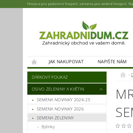
Hnojiva pro podzimní hnojení, semena pro zelené hnojení. Najd
JAK NAKUPOVAT
NAPIŠTE NÁM
DÁRKOVÝ POUKAZ
MR
OSIVO ZELENINY A KVĚTIN
SEMENA NOVINKY 2024-25
SE
SEMENA NOVINKY 2026
SEMENA ZELENINY
Bylinky