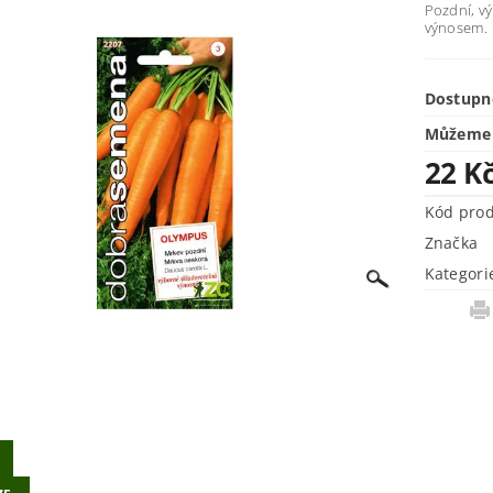
Pozdní, vý
výnosem.
Dostupn
Můžeme 
22 K
Kód pro
Značka
Kategori