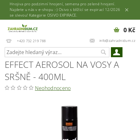
Hnojiva pro podzimní hnojení, semena pro zelené hnojení.
Najdete u nás v e-shopu :-) Osivo s blížící se expirací 12/2026
se slevou! Kategorie OSIVO EXPIRACE.
0 Kč
info@zahradnidum.cz
+420 732 219 788
EFFECT AEROSOL NA VOSY A
SRŠNĚ - 400ML
Neohodnoceno