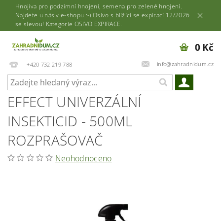
Hnojiva pro podzimní hnojení, semena pro zelené hnojení.
Najdete u nás v e-shopu :-) Osivo s blížící se expirací 12/2026
se slevou! Kategorie OSIVO EXPIRACE.
0 Kč
info@zahradnidum.cz
+420 732 219 788
EFFECT UNIVERZÁLNÍ
INSEKTICID - 500ML
ROZPRAŠOVAČ
Neohodnoceno