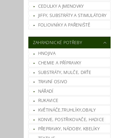
CEDULKY A JMENOVKY
JIFFY, SUBSTRÁTY A STIMULÁTORY
FOLIOVNÍKY A PAŘENIŠTĚ
ZAHRADNICKÉ POTŘEBY
HNOJIVA
CHEMIE A PŘÍPRAVKY
SUBSTRÁTY, MULČE, DRŤE
TRAVNÍ OSIVO
NÁŘADÍ
RUKAVICE
KVĚTINÁČE,TRUHLÍKY,OBALY
KONVE, POSTŘIKOVAČE, HADICE
PŘEPRAVKY, NÁDOBY, KBELÍKY