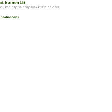
dat komentář
ní, kdo napíše příspěvek k této položce.
t hodnocení
ením hodnocení souhlasíte s
podmínkami ochrany osobních úda