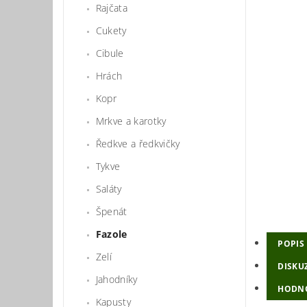
Rajčata
Cukety
Cibule
Hrách
Kopr
Mrkve a karotky
Ředkve a ředkvičky
Tykve
Saláty
Špenát
Fazole
POPIS
Zelí
DISKU
Jahodníky
HODN
Kapusty