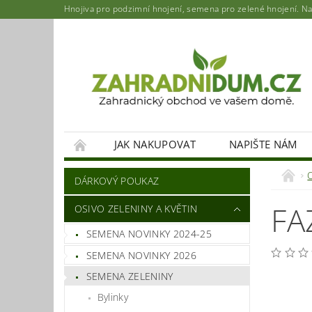
Hnojiva pro podzimní hnojení, semena pro zelené hnojení. Najd
JAK NAKUPOVAT
NAPIŠTE NÁM
DÁRKOVÝ POUKAZ
FA
OSIVO ZELENINY A KVĚTIN
SEMENA NOVINKY 2024-25
SEMENA NOVINKY 2026
SEMENA ZELENINY
Bylinky