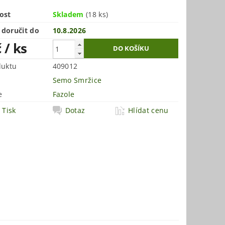
ost
Skladem
(18 ks)
doručit do
10.8.2026
č
/ ks
duktu
409012
Semo Smržice
e
Fazole
Tisk
Dotaz
Hlídat cenu