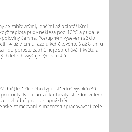
lohy se záhřevnými, lehčími až polotěžkými
když teplota půdy neklesá pod 10°C a půda je
o poloviny června. Postupným výsevem až do
í - 4 až 7 cm u fazolu keříčkového, 6 až 8 cm u
sah do porostu zapříčiňuje sprchávání květů a
hých letech zvyšuje výnos lusků.
72 dnů) keříčkového typu, středně vysoká (30 -
ě prohnutý. Na průřezu kruhovitý, středně zelené
da je vhodná pro postupný sběr i
nské zpracování, s možností zpracovávat i celé