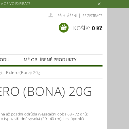
rie OSIVO EXPIRACE.
|
PŘIHLÁŠENÍ
REGISTRACE
KOŠÍK:
0 Kč
HODU
MÉ OBLÍBENÉ PRODUKTY
vý - Bolero (Bona) 20g
ERO (BONA) 20G
aná až pozdní odrůda (vegetační doba 68 - 72 dnů)
o typu, středně vysoká (30 - 40 cm), bez úponků.