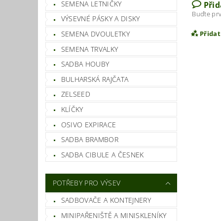
SEMENA LETNIČKY
Při
Buďte prv
VÝSEVNÉ PÁSKY A DISKY
SEMENA DVOULETKY
Přida
SEMENA TRVALKY
SADBA HOUBY
BULHARSKÁ RAJČATA
ZELSEED
KLÍČKY
OSIVO EXPIRACE
SADBA BRAMBOR
SADBA CIBULE A ČESNEK
Vlož
POTŘEBY PRO VÝSEV
SADBOVAČE A KONTEJNERY
MINIPAŘENIŠTĚ A MINISKLENÍKY