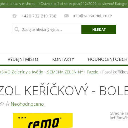
ete u nás v e-shopu :-) Osivo s blížící se expirací 12/2026 se slevou! Katego
info@zahradnidum.cz
+420 732 219 788
VÝDEJNÍ MÍSTO
KONTAKTY
HODNOCENÍ OBC
OSIVO Zeleniny a Květin
SEMENA ZELENINY
Fazole
Fazol keříčko
ZOL KEŘÍČKOVÝ - BOL
Neohodnoceno
Středně r
keříčkovéh