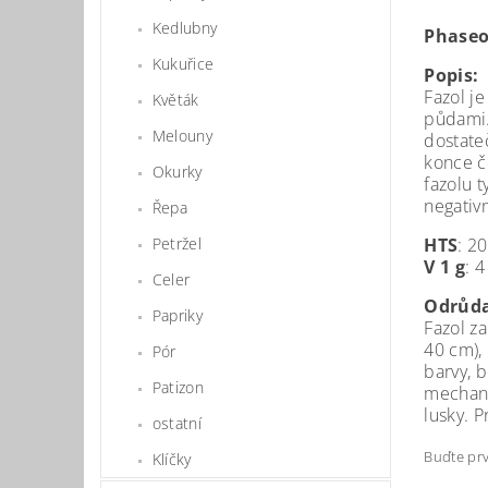
Kedlubny
Phaseo
Kukuřice
Popis:
Fazol je
Květák
půdami.
Melouny
dostate
konce č
Okurky
fazolu 
negativ
Řepa
Petržel
HTS
: 2
V 1 g
: 
Celer
Odrůda
Papriky
Fazol z
40 cm),
Pór
barvy, 
Patizon
mechani
lusky. 
ostatní
Buďte prv
Klíčky