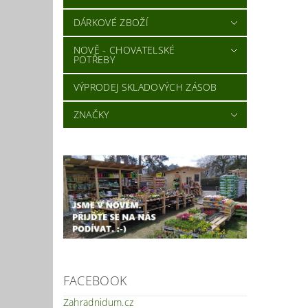
DÁRKOVÉ ZBOŽÍ
NOVĚ - CHOVATELSKÉ
POTŘEBY
VÝPRODEJ SKLADOVÝCH ZÁSOB
ZNAČKY
FACEBOOK
Zahradnidum.cz