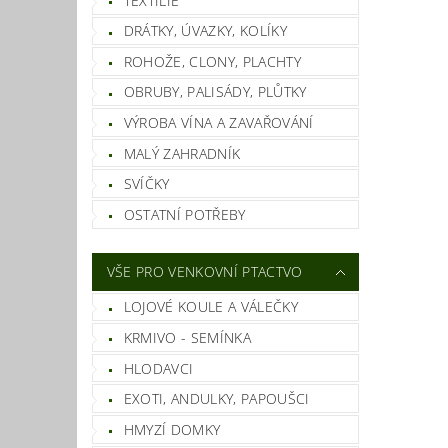
TEXTILIE
DRÁTKY, ÚVAZKY, KOLÍKY
ROHOŽE, CLONY, PLACHTY
OBRUBY, PALISÁDY, PLŮTKY
VÝROBA VÍNA A ZAVAŘOVÁNÍ
MALÝ ZAHRADNÍK
SVÍČKY
OSTATNÍ POTŘEBY
VŠE PRO VENKOVNÍ PTACTVO
LOJOVÉ KOULE A VÁLEČKY
KRMIVO - SEMÍNKA
HLODAVCI
EXOTI, ANDULKY, PAPOUŠCI
HMYZÍ DOMKY