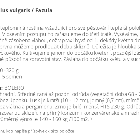
lus vulgaris / Fazula
 teplomilná rostlina vyžadující pro své pěstování teplejší po
 V osevním postupu ho zařazujeme do třetí tratě. Vyséváme, 
čně zásobena vláhou, což v praxi bývá od 1. dekády května d
ervna můžeme prodloužit dobu sklizně. Důležitá je hloubka set
tyčkového. Kultivujeme jenom do počátku kvetení, pozdější zá
ně působí na zdravotní stav. Závlaha do počátku květu a v suc
00 -320 g
4 -5 semen
:
BOLERO
ahradní. Středně raná až pozdní odrůda (vegetační doba 68 - 
 bez úponků. Lusk je kratší (10 - 12 cm), jemný (0,7 cm), mírn
bez vlákna a pergamenu. Zrno je bílé, menší, HTS 230 g. Odrů
zovanou sklizeň, na přímý konzum i konzervárenské a mrazíre
Průměrný výnos je 140 - 160 kg /100 m2. \
ní, kdo napíše příspěvek k této položce.