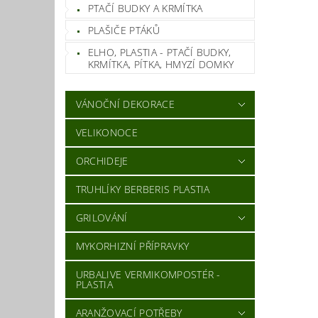
PTAČÍ BUDKY A KRMÍTKA
PLAŠIČE PTÁKŮ
ELHO, PLASTIA - PTAČÍ BUDKY,
KRMÍTKA, PÍTKA, HMYZÍ DOMKY
VÁNOČNÍ DEKORACE
VELIKONOCE
ORCHIDEJE
TRUHLÍKY BERBERIS PLASTIA
GRILOVÁNÍ
MYKORHIZNÍ PŘÍPRAVKY
URBALIVE VERMIKOMPOSTÉR -
PLASTIA
ARANŽOVACÍ POTŘEBY