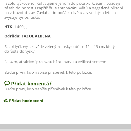
fazolu tyčkového. Kultivujeme jenom do počátku kvetení, pozdější
zásah do porostu zapříčiňuje sprchávání květů a negativně působí
na zdravotní stav. Závlaha do počátku květu a v suchých letech
zvyšuje výnos lusků.
HTS
: 1 400 g
Odrůda: FAZOL ALBENA
Fazol tyčkový se světle zelenými lusky o délce 12 – 19 cm, který
dorůstá do výšky
3 – 4 m, atraktivní pro svou bílou barvu a velikost semene.
Buďte první, kdo napíše příspěvek k této položce.
Přidat komentář
Buďte první, kdo napíše příspěvek k této položce.
Přidat hodnocení