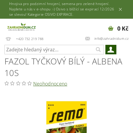
Hnojiva pro podzimní hnojení, semena pro zelené hnojení.
Najdete u nás v e-shopu :-) Osivo s blížící se expirací 12/2026
se slevou! Kategorie OSIVO EXPIRACE.
0 Kč
info@zahradnidum.cz
+420 732 219 788
FAZOL TYČKOVÝ BÍLÝ - ALBENA
10S
Neohodnoceno