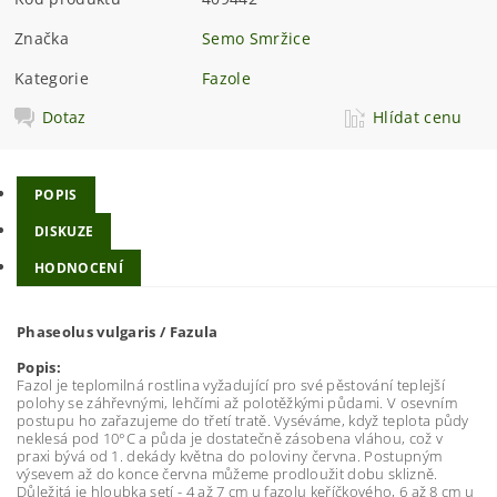
Značka
Semo Smržice
Kategorie
Fazole
Dotaz
Hlídat cenu
POPIS
DISKUZE
HODNOCENÍ
Phaseolus vulgaris / Fazula
Popis:
Fazol je teplomilná rostlina vyžadující pro své pěstování teplejší
polohy se záhřevnými, lehčími až polotěžkými půdami. V osevním
postupu ho zařazujeme do třetí tratě. Vyséváme, když teplota půdy
neklesá pod 10°C a půda je dostatečně zásobena vláhou, což v
praxi bývá od 1. dekády května do poloviny června. Postupným
výsevem až do konce června můžeme prodloužit dobu sklizně.
Důležitá je hloubka setí - 4 až 7 cm u fazolu keříčkového, 6 až 8 cm u