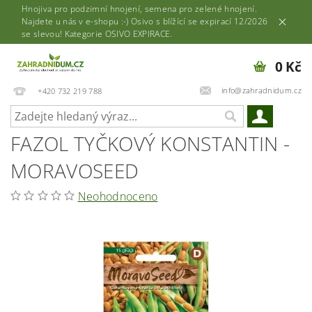
Hnojiva pro podzimní hnojení, semena pro zelené hnojení.
Najdete u nás v e-shopu :-) Osivo s blížící se expirací 12/2026
se slevou! Kategorie OSIVO EXPIRACE.
0 Kč
info@zahradnidum.cz
+420 732 219 788
FAZOL TYČKOVÝ KONSTANTIN -
MORAVOSEED
Neohodnoceno