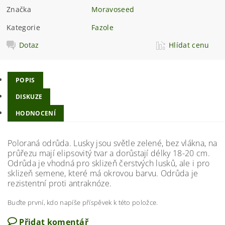
Značka
Moravoseed
Kategorie
Fazole
Dotaz
Hlídat cenu
POPIS
DISKUZE
HODNOCENÍ
Poloraná odrůda. Lusky jsou světle zelené, bez vlákna, na
průřezu mají elipsovitý tvar a dorůstají délky 18-20 cm.
Odrůda je vhodná pro sklizeň čerstvých lusků, ale i pro
sklizeň semene, které má okrovou barvu. Odrůda je
rezistentní proti antraknóze.
Buďte první, kdo napíše příspěvek k této položce.
Přidat komentář