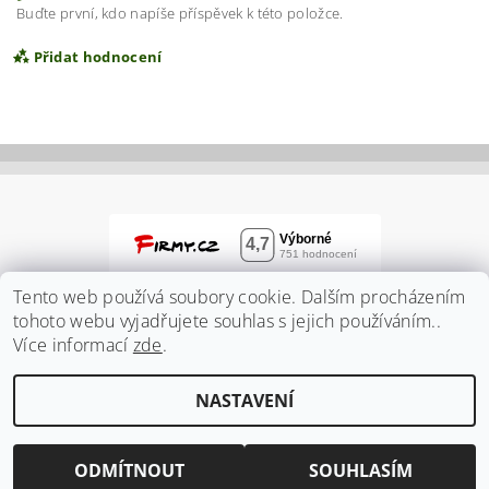
Buďte první, kdo napíše příspěvek k této položce.
Přidat hodnocení
Tento web používá soubory cookie. Dalším procházením
tohoto webu vyjadřujete souhlas s jejich používáním..
Více informací
zde
.
Vložením hodnocení souhlasíte s
podmínkami
NASTAVENÍ
ochrany osobních údajů
2026 ©
Zahradnidum.cz
, všechna práva vyhrazena
Vytvořil Shoptet
ODMÍTNOUT
SOUHLASÍM