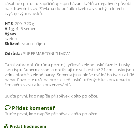
zásah do porostu zapříčiňuje sprchávání květů a negativně působí
na zdravotní stav. Závlaha do počátku květu a v suchých letech
zvyšuje výnos lusků.
HTS
: 200 -320 g
V 1 g
: 4 -5 semen
Výsev
:
květen
Sklizeň
: srpen - říjen
Odrůda:
SUPERMARCONI "LIMCA"
Fazol zahradní. Odrůda pozdní, tyčkové zelenoluské fazole. Lusky
jsou typu Supermarconi a dorůstají do velikosti až 21 cm. Lusky jsou
velmi ploché, zelené barvy. Semena jsou ploše oválného tvaru a bílé
barvy. Fazole je určena pro sklizeň lusků určených ke konzumaci v
čerstvém stavu a ke konzervování.\
Buďte první, kdo napíše příspěvek k této položce.
Přidat komentář
Buďte první, kdo napíše příspěvek k této položce.
Přidat hodnocení