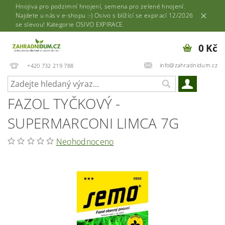
Hnojiva pro podzimní hnojení, semena pro zelené hnojení.
Najdete u nás v e-shopu :-) Osivo s blížící se expirací 12/2026
se slevou! Kategorie OSIVO EXPIRACE.
0 Kč
info@zahradnidum.cz
+420 732 219 788
FAZOL TYČKOVÝ -
SUPERMARCONI LIMCA 7G
Neohodnoceno