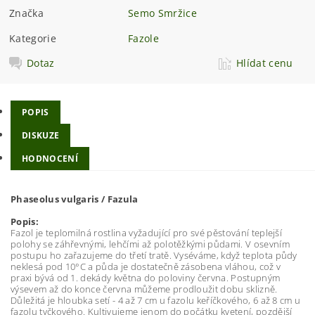
Značka
Semo Smržice
Kategorie
Fazole
Dotaz
Hlídat cenu
POPIS
DISKUZE
HODNOCENÍ
Phaseolus vulgaris / Fazula
Popis:
Fazol je teplomilná rostlina vyžadující pro své pěstování teplejší
polohy se záhřevnými, lehčími až polotěžkými půdami. V osevním
postupu ho zařazujeme do třetí tratě. Vyséváme, když teplota půdy
neklesá pod 10°C a půda je dostatečně zásobena vláhou, což v
praxi bývá od 1. dekády května do poloviny června. Postupným
výsevem až do konce června můžeme prodloužit dobu sklizně.
Důležitá je hloubka setí - 4 až 7 cm u fazolu keříčkového, 6 až 8 cm u
fazolu tyčkového. Kultivujeme jenom do počátku kvetení, pozdější