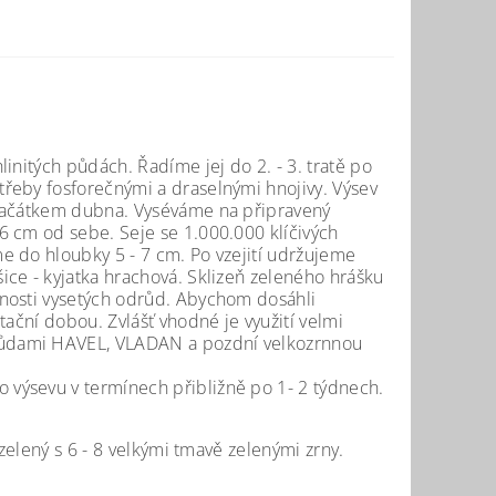
initých půdách. Řadíme jej do 2. - 3. tratě po
řeby fosforečnými a draselnými hnojivy. Výsev
 začátkem dubna. Vyséváme na připravený
6 cm od sebe. Seje se 1.000.000 klíčivých
me do hloubky 5 - 7 cm. Po vzejití udržujeme
ce - kyjatka hrachová. Sklizeň zeleného hrášku
anosti vysetých odrůd. Abychom dosáhli
tační dobou. Zvlášť vhodné je využití velmi
růdami HAVEL, VLADAN a pozdní velkozrnnou
výsevu v termínech přibližně po 1- 2 týdnech.
zelený s 6 - 8 velkými tmavě zelenými zrny.