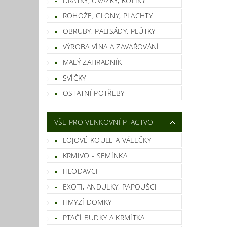
DRÁTKY, ÚVAZKY, KOLÍKY
ROHOŽE, CLONY, PLACHTY
OBRUBY, PALISÁDY, PLŮTKY
VÝROBA VÍNA A ZAVAŘOVÁNÍ
MALÝ ZAHRADNÍK
SVÍČKY
OSTATNÍ POTŘEBY
VŠE PRO VENKOVNÍ PTACTVO
LOJOVÉ KOULE A VÁLEČKY
KRMIVO - SEMÍNKA
HLODAVCI
EXOTI, ANDULKY, PAPOUŠCI
HMYZÍ DOMKY
PTAČÍ BUDKY A KRMÍTKA