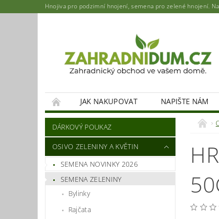
Hnojiva pro podzimní hnojení, semena pro zelené hnojení. Najd
JAK NAKUPOVAT
NAPIŠTE NÁM
DÁRKOVÝ POUKAZ
HR
OSIVO ZELENINY A KVĚTIN
SEMENA NOVINKY 2026
50
SEMENA ZELENINY
Bylinky
Rajčata