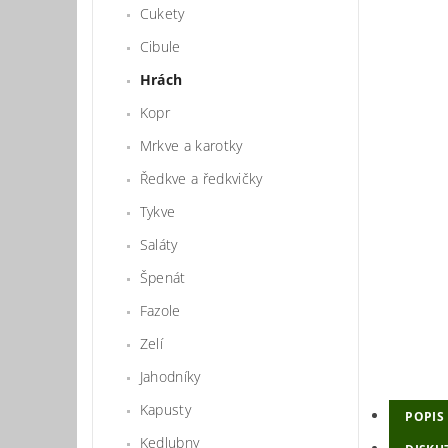
Cukety
Cibule
Hrách
Kopr
Mrkve a karotky
Ředkve a ředkvičky
Tykve
Saláty
Špenát
Fazole
Zelí
Jahodníky
Kapusty
POPIS
Kedlubny