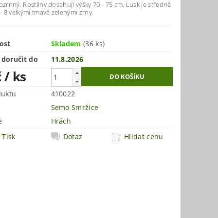
ozrnný. Rostliny dosahují výšky 70 - 75 cm. Lusk je středně
 - 8 velkými tmavě zelenými zrny.
ost
Skladem
(36 ks)
doručit do
11.8.2026
č
/ ks
duktu
410022
Semo Smržice
e
Hrách
Tisk
Dotaz
Hlídat cenu