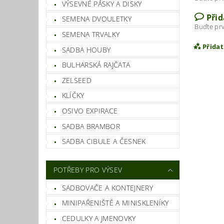
VÝSEVNÉ PÁSKY A DISKY
Při
SEMENA DVOULETKY
Buďte prv
SEMENA TRVALKY
Přida
SADBA HOUBY
BULHARSKÁ RAJČATA
ZELSEED
KLÍČKY
OSIVO EXPIRACE
SADBA BRAMBOR
SADBA CIBULE A ČESNEK
POTŘEBY PRO VÝSEV
Vlož
SADBOVAČE A KONTEJNERY
MINIPAŘENIŠTĚ A MINISKLENÍKY
CEDULKY A JMENOVKY