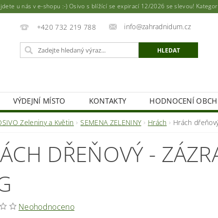
ete u nás v e-shopu :-) Osivo s blížící se expirací 12/2026 se slevou! Katego
info@zahradnidum.cz
+420 732 219 788
VÝDEJNÍ MÍSTO
KONTAKTY
HODNOCENÍ OBC
OSIVO Zeleniny a Květin
SEMENA ZELENINY
Hrách
Hrách dřeňový
ÁCH DŘEŇOVÝ - ZÁZR
G
Neohodnoceno