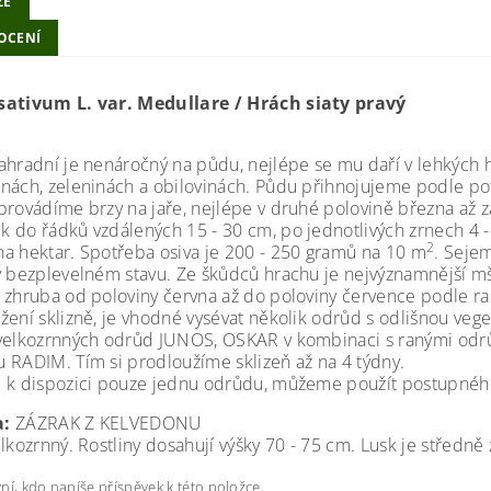
ZE
OCENÍ
sativum L. var. Medullare / Hrách siaty pravý
ahradní je nenáročný na půdu, nejlépe se mu daří v lehkých hl
nách, zeleninách a obilovinách. Půdu přihnojujeme podle pot
provádíme brzy na jaře, nejlépe v druhé polovině března až
 do řádků vzdálených 15 - 30 cm, po jednotlivých zrnech 4 -
2
a hektar. Spotřeba osiva je 200 - 250 gramů na 10 m
. Seje
v bezplevelném stavu. Ze škůdců hrachu je nejvýznamnější mši
 zhruba od poloviny června až do poloviny července podle r
žení sklizně, je vhodné vysévat několik odrůd s odlišnou vege
velkozrnných odrůd JUNOS, OSKAR v kombinaci s ranými od
 RADIM. Tím si prodloužíme sklizeň až na 4 týdny.
 k dispozici pouze jednu odrůdu, můžeme použít postupného 
a:
ZÁZRAK Z KELVEDONU
lkozrnný. Rostliny dosahují výšky 70 - 75 cm. Lusk je středně 
ní, kdo napíše příspěvek k této položce.