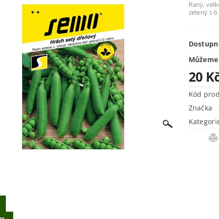
Raný, velk
zelený s 6
Dostupn
Můžeme 
20 K
Kód pro
Značka
Kategori