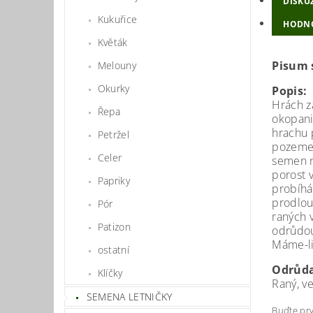
DISKU
Kukuřice
HODN
Květák
Pisum 
Melouny
Okurky
Popis:
Hrách z
Řepa
okopani
hrachu 
Petržel
pozemek
Celer
semen n
porost 
Papriky
probíhá
prodlou
Pór
raných 
Patizon
odrůdou
Máme-li
ostatní
Odrůd
Klíčky
Raný, ve
SEMENA LETNIČKY
Buďte prv