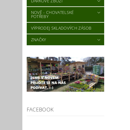
DÁRKOVÉ ZBOŽÍ
NOVĚ - CHOVATELSKÉ
POTŘEBY
VÝPRODEJ SKLADOVÝCH ZÁSOB
ZNAČKY
FACEBOOK