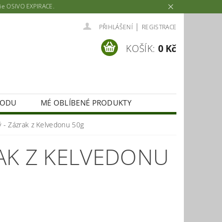
rie OSIVO EXPIRACE.
|
PŘIHLÁŠENÍ
REGISTRACE
KOŠÍK:
0 Kč
HODU
MÉ OBLÍBENÉ PRODUKTY
 - Zázrak z Kelvedonu 50g
AK Z KELVEDONU