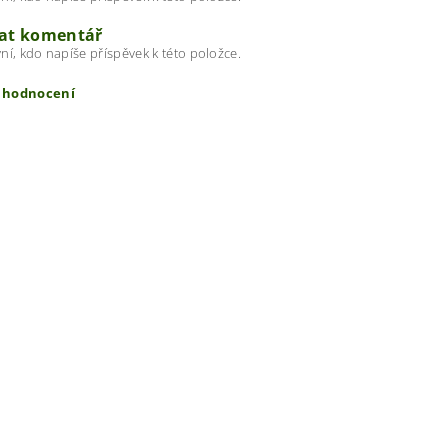
dat komentář
ní, kdo napíše příspěvek k této položce.
t hodnocení
ením hodnocení souhlasíte s
podmínkami ochrany osobních úda