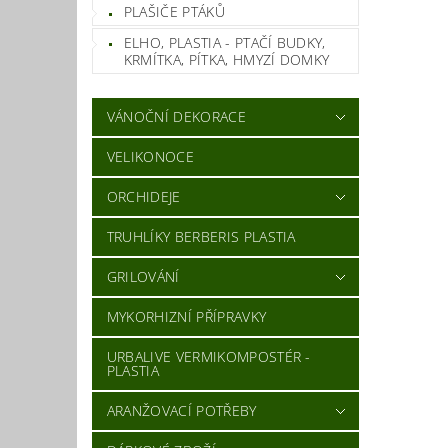
PLAŠIČE PTÁKŮ
ELHO, PLASTIA - PTAČÍ BUDKY,
KRMÍTKA, PÍTKA, HMYZÍ DOMKY
VÁNOČNÍ DEKORACE
VELIKONOCE
ORCHIDEJE
TRUHLÍKY BERBERIS PLASTIA
GRILOVÁNÍ
MYKORHIZNÍ PŘÍPRAVKY
URBALIVE VERMIKOMPOSTÉR -
PLASTIA
ARANŽOVACÍ POTŘEBY