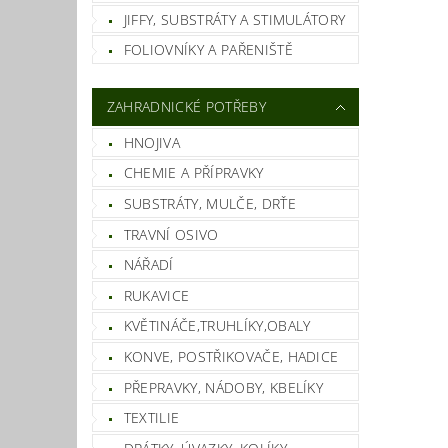
JIFFY, SUBSTRÁTY A STIMULÁTORY
FOLIOVNÍKY A PAŘENIŠTĚ
ZAHRADNICKÉ POTŘEBY
HNOJIVA
CHEMIE A PŘÍPRAVKY
SUBSTRÁTY, MULČE, DRŤE
TRAVNÍ OSIVO
NÁŘADÍ
RUKAVICE
KVĚTINÁČE,TRUHLÍKY,OBALY
KONVE, POSTŘIKOVAČE, HADICE
PŘEPRAVKY, NÁDOBY, KBELÍKY
TEXTILIE