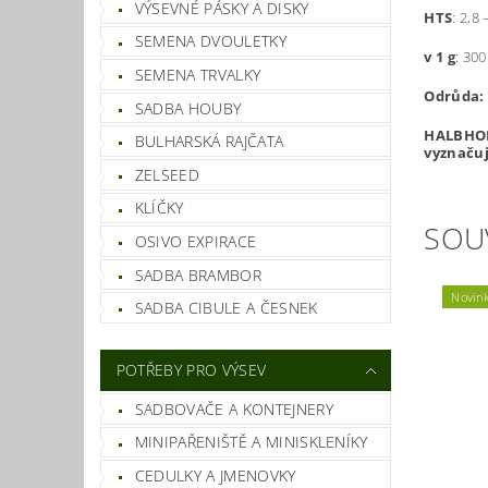
VÝSEVNÉ PÁSKY A DISKY
HTS
: 2,8 
SEMENA DVOULETKY
v 1 g
: 30
SEMENA TRVALKY
Odrůda:
SADBA HOUBY
HALBHOH
BULHARSKÁ RAJČATA
vyznačuj
ZELSEED
KLÍČKY
SOU
OSIVO EXPIRACE
SADBA BRAMBOR
Novin
SADBA CIBULE A ČESNEK
POTŘEBY PRO VÝSEV
SADBOVAČE A KONTEJNERY
MINIPAŘENIŠTĚ A MINISKLENÍKY
CEDULKY A JMENOVKY