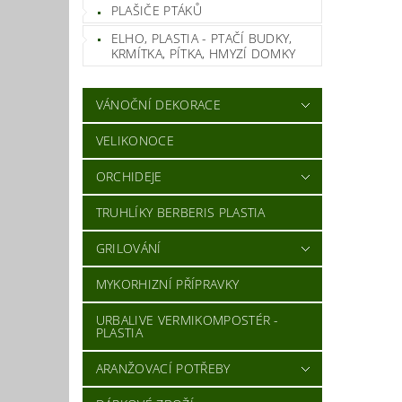
PLAŠIČE PTÁKŮ
ELHO, PLASTIA - PTAČÍ BUDKY,
KRMÍTKA, PÍTKA, HMYZÍ DOMKY
VÁNOČNÍ DEKORACE
VELIKONOCE
ORCHIDEJE
TRUHLÍKY BERBERIS PLASTIA
GRILOVÁNÍ
MYKORHIZNÍ PŘÍPRAVKY
URBALIVE VERMIKOMPOSTÉR -
PLASTIA
ARANŽOVACÍ POTŘEBY