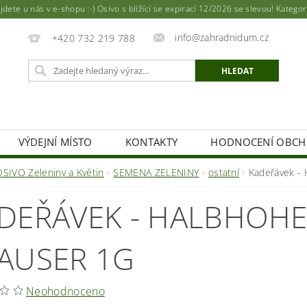
ete u nás v e-shopu :-) Osivo s blížící se expirací 12/2026 se slevou! Katego
info@zahradnidum.cz
+420 732 219 788
VÝDEJNÍ MÍSTO
KONTAKTY
HODNOCENÍ OBC
OSIVO Zeleniny a Květin
SEMENA ZELENINY
ostatní
Kadeřávek - 
DEŘÁVEK - HALBHOH
AUSER 1G
Neohodnoceno