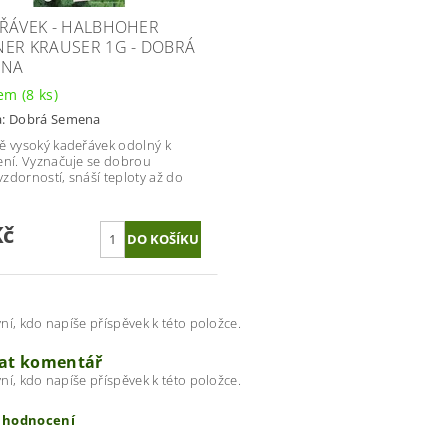
ŘÁVEK - HALBHOHER
ER KRAUSER 1G - DOBRÁ
ENA
dem
(8 ks)
a:
Dobrá Semena
ě vysoký kadeřávek odolný k
ení. Vyznačuje se dobrou
zdorností, snáší teploty až do
Kč
ní, kdo napíše příspěvek k této položce.
dat komentář
ní, kdo napíše příspěvek k této položce.
t hodnocení