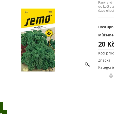
Raný a vý
do květu a
úzce elipt
Dostupn
Můžeme 
20 K
Kód pro
Značka
Kategori