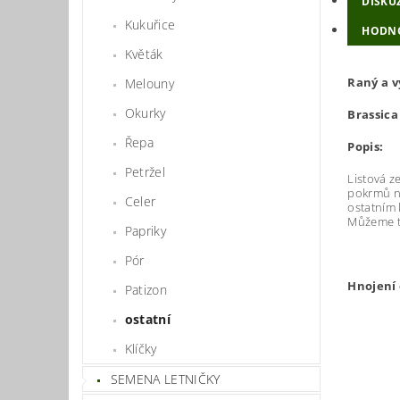
DISKU
Kukuřice
HODN
Květák
Raný a v
Melouny
Okurky
Brassica
Řepa
Popis:
Petržel
Listová z
pokrmů ne
Celer
ostatním 
Můžeme t
Papriky
Pór
Hnojení
Patizon
N 
ostatní
Klíčky
P 3
SEMENA LETNIČKY
K 1