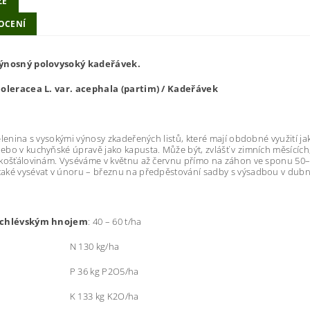
ZE
OCENÍ
ýnosný polovysoký kadeřávek.
 oleracea L. var. acephala (partim) / Kadeřávek
elenina s vysokými výnosy zkadeřených listů, které mají obdobné využití ja
bo v kuchyňské úpravě jako kapusta. Může být, zvlášť v zimních měsících
košťálovinám. Vyséváme v květnu až červnu přímo na záhon ve sponu 50–60
aké vysévat v únoru – březnu na předpěstování sadby s výsadbou v dubn
 chlévským hnojem
: 40 – 60 t/ha
130 kg/ha
6 kg P2O5/ha
33 kg K2O/ha