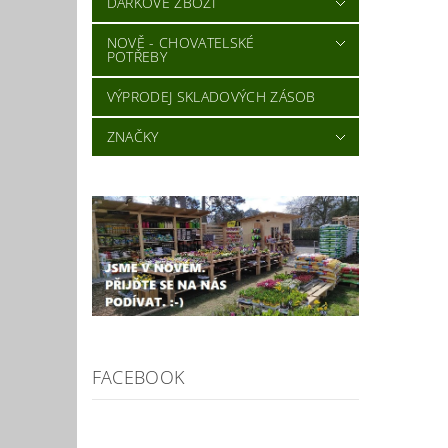
DÁRKOVÉ ZBOŽÍ
NOVĚ - CHOVATELSKÉ
POTŘEBY
VÝPRODEJ SKLADOVÝCH ZÁSOB
ZNAČKY
FACEBOOK