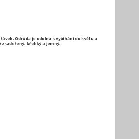
řávek. Odrůda je odolná k vybíhání do květu a
ně zkadeřený, křehký a jemný.