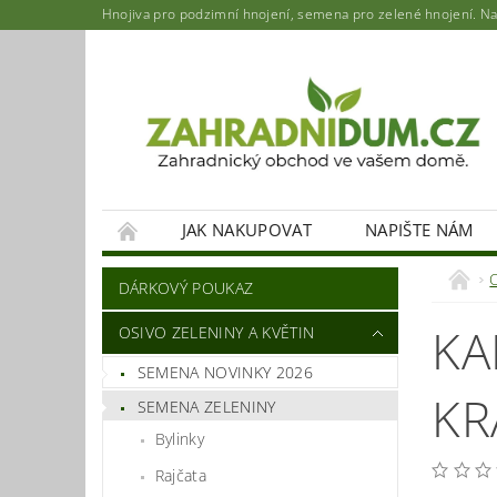
Hnojiva pro podzimní hnojení, semena pro zelené hnojení. Najd
JAK NAKUPOVAT
NAPIŠTE NÁM
DÁRKOVÝ POUKAZ
KA
OSIVO ZELENINY A KVĚTIN
SEMENA NOVINKY 2026
KR
SEMENA ZELENINY
Bylinky
Rajčata