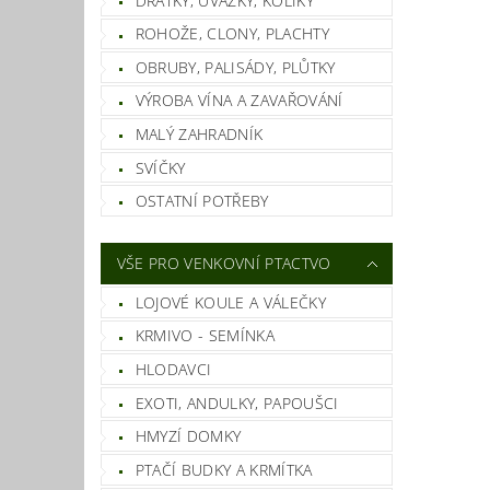
DRÁTKY, ÚVAZKY, KOLÍKY
ROHOŽE, CLONY, PLACHTY
OBRUBY, PALISÁDY, PLŮTKY
VÝROBA VÍNA A ZAVAŘOVÁNÍ
MALÝ ZAHRADNÍK
SVÍČKY
OSTATNÍ POTŘEBY
Vlož
VŠE PRO VENKOVNÍ PTACTVO
LOJOVÉ KOULE A VÁLEČKY
KRMIVO - SEMÍNKA
HLODAVCI
EXOTI, ANDULKY, PAPOUŠCI
HMYZÍ DOMKY
PTAČÍ BUDKY A KRMÍTKA