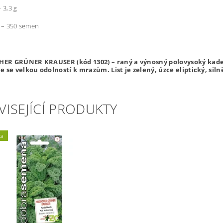
– 3,3 g
0 – 350 semen
ER GRÜNER KRAUSER (kód 1302)
– raný a výnosný polovysoký kade
e se velkou odolností k mrazům. List je zelený, úzce eliptický, sil
VISEJÍCÍ PRODUKTY
ka