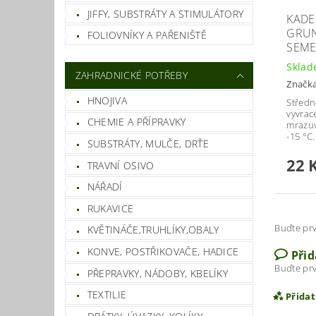
JIFFY, SUBSTRÁTY A STIMULÁTORY
KADE
GRUN
FOLIOVNÍKY A PAŘENIŠTĚ
SEM
Skla
ZAHRADNICKÉ POTŘEBY
Značk
HNOJIVA
Středn
vyvrac
CHEMIE A PŘÍPRAVKY
mrazuv
-15 °C.
SUBSTRÁTY, MULČE, DRŤE
22 
TRAVNÍ OSIVO
NÁŘADÍ
RUKAVICE
Buďte prv
KVĚTINÁČE,TRUHLÍKY,OBALY
KONVE, POSTŘIKOVAČE, HADICE
Při
Buďte prv
PŘEPRAVKY, NÁDOBY, KBELÍKY
TEXTILIE
Přida