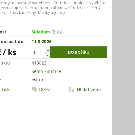
nosný polovysoký kadeřávek. Odrůda je odolná k vybíhání
 vyznačuje se velkou odolností k mrazům. List je zelený,
ický, silně zkadeřený, křehký a jemný.
ost
Skladem
(2 ks)
doručit do
11.8.2026
č
/ ks
duktu
413022
Semo Smržice
e
ostatní
Tisk
Dotaz
Hlídat cenu