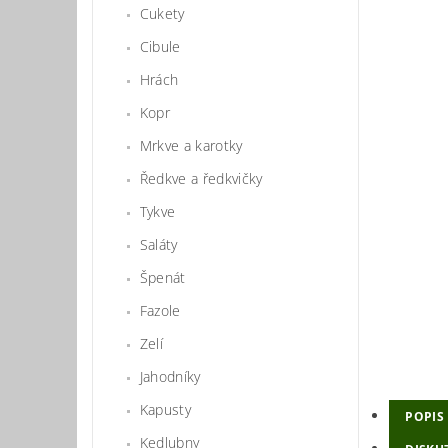
Cukety
Cibule
Hrách
Kopr
Mrkve a karotky
Ředkve a ředkvičky
Tykve
Saláty
Špenát
Fazole
Zelí
Jahodníky
Kapusty
POPIS
Kedlubny