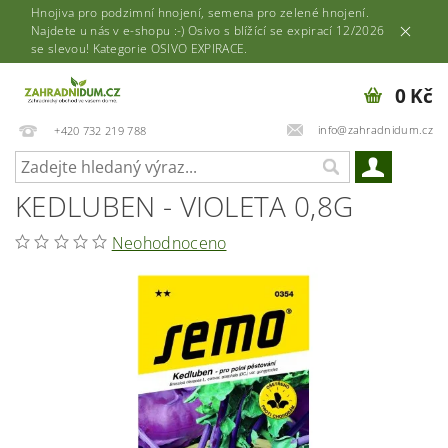
Hnojiva pro podzimní hnojení, semena pro zelené hnojení.
Najdete u nás v e-shopu :-) Osivo s blížící se expirací 12/2026
se slevou! Kategorie OSIVO EXPIRACE.
0 Kč
info@zahradnidum.cz
+420 732 219 788
KEDLUBEN - VIOLETA 0,8G
Neohodnoceno