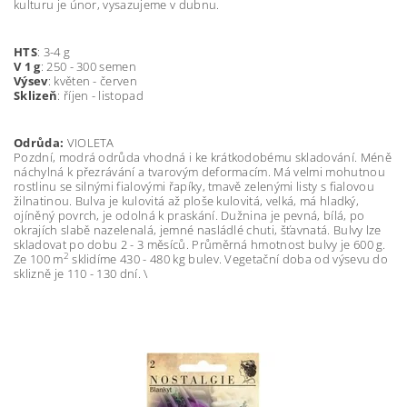
kulturu je únor, vysazujeme v dubnu.
HTS
: 3-4 g
V 1 g
: 250 - 300 semen
Výsev
: květen - červen
Sklizeň
: říjen - listopad
Odrůda:
VIOLETA
Pozdní, modrá odrůda vhodná i ke krátkodobému skladování. Méně
náchylná k přezrávání a tvarovým deformacím. Má velmi mohutnou
rostlinu se silnými fialovými řapíky, tmavě zelenými listy s fialovou
žilnatinou. Bulva je kulovitá až ploše kulovitá, velká, má hladký,
ojíněný povrch, je odolná k praskání. Dužnina je pevná, bílá, po
okrajích slabě nazelenalá, jemné nasládlé chuti, šťavnatá. Bulvy lze
skladovat po dobu 2 - 3 měsíců. Průměrná hmotnost bulvy je 600 g.
2
Ze 100 m
sklidíme 430 - 480 kg bulev. Vegetační doba od výsevu do
sklizně je 110 - 130 dní. \