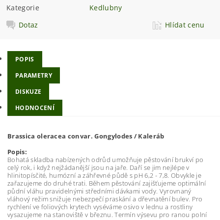
Kategorie
Kedlubny
Dotaz
Hlídat cenu
POPIS
PARAMETRY
DISKUZE
HODNOCENÍ
Brassica oleracea convar. Gongylodes / Kaleráb
Popis:
Bohatá skladba nabízených odrůd umožňuje pěstování brukví po
celý rok, i když nejžádanější jsou na jaře. Daří se jim nejlépe v
hlinitopísčité, humózní a záhřevné půdě s pH 6,2 - 7,8. Obvykle je
zařazujeme do druhé trati. Během pěstování zajišťujeme optimální
půdní vláhu pravidelnými středními dávkami vody. Vyrovnaný
vláhový režim snižuje nebezpečí praskání a dřevnatění bulev. Pro
rychlení ve foliových krytech vyséváme osivo v lednu a rostliny
vysazujeme na stanoviště v březnu. Termín výsevu pro ranou polní