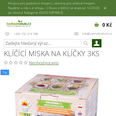
Hnojiva pro podzimní hnojení, semena pro zelené hnojení.
Najdete u nás v e-shopu :-) Osivo s blížící se expirací 12/2026
se slevou! Kategorie OSIVO EXPIRACE.
0 Kč
info@zahradnidum.cz
+420 732 219 788
KLÍČÍCÍ MISKA NA KLÍČKY 3KS
Neohodnoceno
Tip