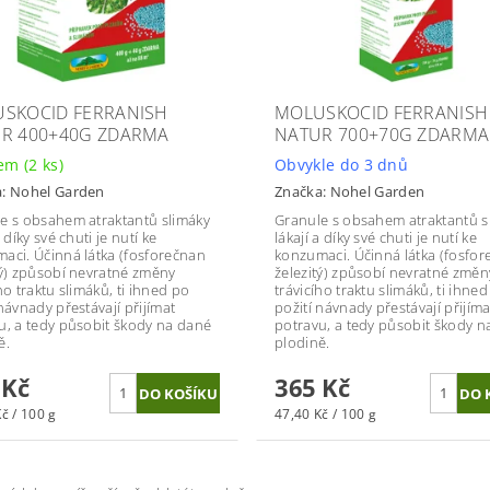
SKOCID FERRANISH
MOLUSKOCID FERRANISH
R 400+40G ZDARMA
NATUR 700+70G ZDARMA
dem
(2 ks)
Obvykle do 3 dnů
a:
Nohel Garden
Značka:
Nohel Garden
e s obsahem atraktantů slimáky
Granule s obsahem atraktantů s
a díky své chuti je nutí ke
lákají a díky své chuti je nutí ke
aci. Účinná látka (fosforečnan
konzumaci. Účinná látka (fosfo
tý) způsobí nevratné změny
železitý) způsobí nevratné změn
ho traktu slimáků, ti ihned po
trávicího traktu slimáků, ti ihne
návnady přestávají přijímat
požití návnady přestávají přijíma
u, a tedy působit škody na dané
potravu, a tedy působit škody n
ě.
plodině.
 Kč
365 Kč
č / 100 g
47,40 Kč / 100 g