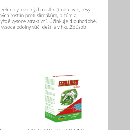
eleniny, ovocných rostlin (bobulovin, révy
sných rostlin proti slimákům, plžům a
mýždě vysoce atraktivní. Účinkuje dlouhodobě.
vysoce odolný vůči dešti a vlhku.Způsob