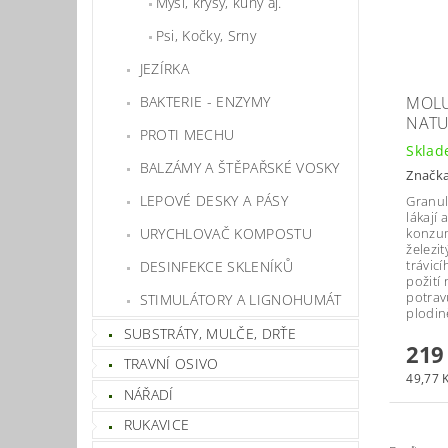
Myši, krysy, kuny aj.
Psi, Kočky, Srny
JEZÍRKA
BAKTERIE - ENZYMY
MOLU
NATU
PROTI MECHU
Skla
BALZÁMY A ŠTĚPAŘSKÉ VOSKY
Značk
LEPOVÉ DESKY A PÁSY
Granul
lákají 
URYCHLOVAČ KOMPOSTU
konzum
železi
trávicí
DESINFEKCE SKLENÍKŮ
požití 
potrav
STIMULÁTORY A LIGNOHUMÁT
plodin
SUBSTRÁTY, MULČE, DRŤE
219
TRAVNÍ OSIVO
49,77 K
NÁŘADÍ
RUKAVICE