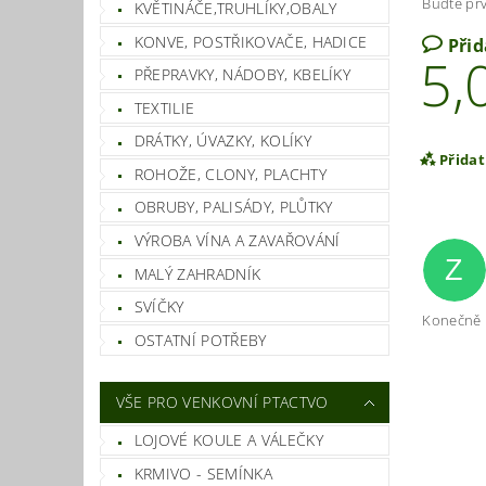
Buďte prv
KVĚTINÁČE,TRUHLÍKY,OBALY
KONVE, POSTŘIKOVAČE, HADICE
Při
5,
PŘEPRAVKY, NÁDOBY, KBELÍKY
TEXTILIE
DRÁTKY, ÚVAZKY, KOLÍKY
Přida
ROHOŽE, CLONY, PLACHTY
OBRUBY, PALISÁDY, PLŮTKY
VÝROBA VÍNA A ZAVAŘOVÁNÍ
Z
MALÝ ZAHRADNÍK
SVÍČKY
Konečně n
OSTATNÍ POTŘEBY
VŠE PRO VENKOVNÍ PTACTVO
Vlož
LOJOVÉ KOULE A VÁLEČKY
KRMIVO - SEMÍNKA