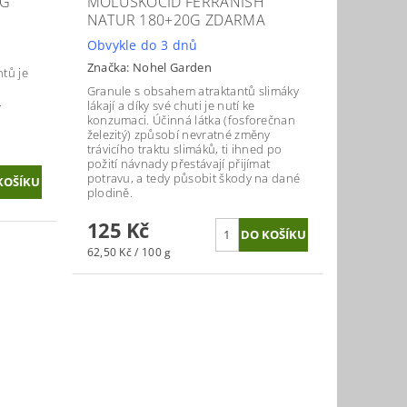
0G
MOLUSKOCID FERRANISH
NATUR 180+20G ZDARMA
Obvykle do 3 dnů
Značka:
Nohel Garden
ntů je
Granule s obsahem atraktantů slimáky
.
lákají a díky své chuti je nutí ke
konzumaci. Účinná látka (fosforečnan
železitý) způsobí nevratné změny
trávicího traktu slimáků, ti ihned po
požití návnady přestávají přijímat
potravu, a tedy působit škody na dané
plodině.
125 Kč
62,50 Kč / 100 g