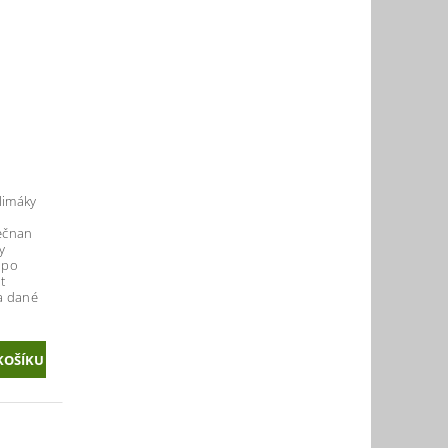
limáky
rečnan
y
d po
t
a dané