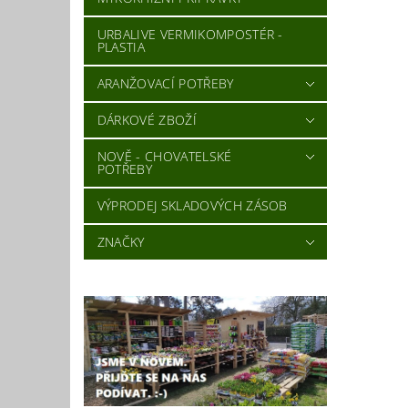
URBALIVE VERMIKOMPOSTÉR -
PLASTIA
ARANŽOVACÍ POTŘEBY
DÁRKOVÉ ZBOŽÍ
NOVĚ - CHOVATELSKÉ
POTŘEBY
VÝPRODEJ SKLADOVÝCH ZÁSOB
ZNAČKY