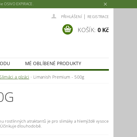
rie OSIVO EXPIRACE.
|
PŘIHLÁŠENÍ
REGISTRACE
KOŠÍK:
0 Kč
HODU
MÉ OBLÍBENÉ PRODUKTY
Slimáci a plzáci
Limanish Premium - 500g
0G
u rostlinných atraktantů je pro slimáky a hlemýždě vysoce
. Účinkuje dlouhodobě.