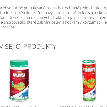
cid ve formě granulované návnady k ochraně polních plodin, z
ahodníku), trávníku, kořeninových rostlin, květin k řezu a okra
ům. Díky obsahu rostlinných atraktantů je pro slimáky a hle
e zhořčovadlo, které zabrání psům a kočkám v konzumaci. Je 
: rozhoz.
VISEJÍCÍ PRODUKTY