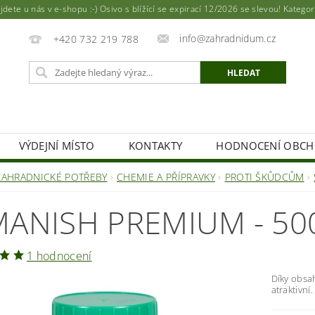
ete u nás v e-shopu :-) Osivo s blížící se expirací 12/2026 se slevou! Katego
info@zahradnidum.cz
+420 732 219 788
VÝDEJNÍ MÍSTO
KONTAKTY
HODNOCENÍ OBC
ZAHRADNICKÉ POTŘEBY
CHEMIE A PŘÍPRAVKY
PROTI ŠKŮDCŮM
MANISH PREMIUM - 50
1 hodnocení
Díky obsah
atraktivní