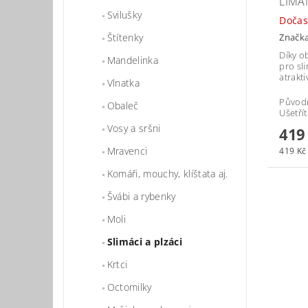
LIMA
Svilušky
Dočas
Značk
Štítenky
Díky o
Mandelinka
pro sl
atrakt
Vlnatka
Původ
Obaleč
Ušetří
Vosy a sršni
419
Mravenci
419 Kč 
Komáři, mouchy, klíštata aj.
Švábi a rybenky
Moli
Slimáci a plzáci
Krtci
Octomilky