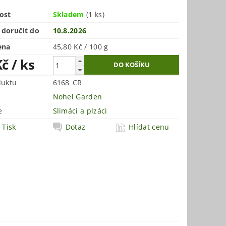
ost
Skladem
(1 ks)
doručit do
10.8.2026
ena
45,80 Kč / 100 g
Kč
/ ks
duktu
6168_CR
Nohel Garden
e
Slimáci a plzáci
Tisk
Dotaz
Hlídat cenu