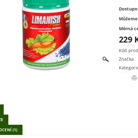
Dostupn
Můžeme 
Měrná c
229 
Kód pro
Značka
Kategori
ZE
CENÍ (1)