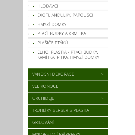
HLODAVCI
EXOTI, ANDULKY, PAPOUŠCI
HMYZÍ DOMKY
PTAČÍ BUDKY A KRMÍTKA
PLAŠIČE PTÁKŮ
ELHO, PLASTIA - PTAČÍ BUDKY,
KRMÍTKA, PÍTKA, HMYZÍ DOMKY
VÁNOČNÍ DEKORACE
VELIKONOCE
ORCHIDEJE
TRUHLÍKY BERBERIS PLASTIA
GRILOVÁNÍ
MYKORHIZNÍ PŘÍPRAVKY