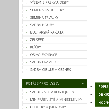
VÝSEVNÉ PÁSKY A DISKY
SEMENA DVOULETKY
SEMENA TRVALKY
SADBA HOUBY
BULHARSKÁ RAJČATA
ZELSEED
KLÍČKY
OSIVO EXPIRACE
SADBA BRAMBOR
SADBA CIBULE A ČESNEK
POTŘEBY PRO VÝSEV
POPIS
SADBOVAČE A KONTEJNERY
DISKU
MINIPAŘENIŠTĚ A MINISKLENÍKY
HODNO
CEDULKY A JMENOVKY