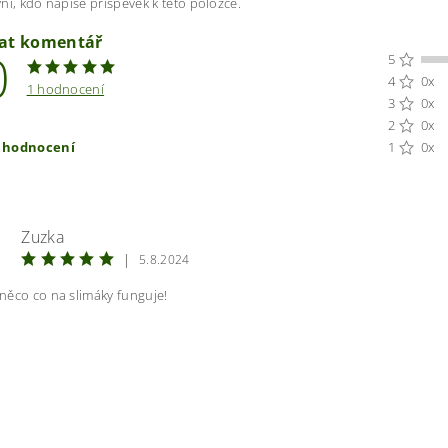
ní, kdo napíše příspěvek k této položce.
dat komentář
0
5
4
0x
1 hodnocení
3
0x
2
0x
t hodnocení
1
0x
Zuzka
|
5.8.2024
ěco co na slimáky funguje!
ením hodnocení souhlasíte s
podmínkami ochrany osobních úda