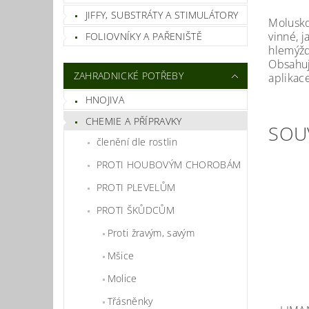
JIFFY, SUBSTRÁTY A STIMULÁTORY
Molusko
vinné, j
FOLIOVNÍKY A PAŘENIŠTĚ
hlemýžď
Obsahuj
ZAHRADNICKÉ POTŘEBY
aplikace
HNOJIVA
CHEMIE A PŘÍPRAVKY
SOU
členění dle rostlin
PROTI HOUBOVÝM CHOROBÁM
PROTI PLEVELŮM
PROTI ŠKŮDCŮM
Proti žravým, savým
Mšice
Molice
Třásněnky