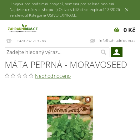
Hnojiva pro podzimní hnojení, semena pro zelené hnojení.
Najdete u nás v e-shopu :-) Osivo s blížící se expirací 12/2026
se slevou! Kategorie OSIVO EXPIRACE.
0 Kč
info@zahradnidum.cz
+420 732 219 788
MÁTA PEPRNÁ - MORAVOSEED
Neohodnoceno