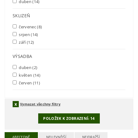
duben
(14)
SKLIZEŇ
červenec
(8)
srpen
(14)
září
(12)
VÝSADBA
duben
(2)
květen
(14)
červen
(11)
Vymazat všechny filtry
POLOŽEK K ZOBRAZENÍ:
14
ABECEDNĚ
NEJLEVNĚJŠÍ
NEJDRAŽŠÍ