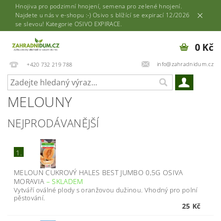
Hnojiva pro podzimní hnojení, semena pro zelené hnojení.
Najdete u nás v e-shopu :-) Osivo s blížící se expirací 12/2026
se slevou! Kategorie OSIVO EXPIRACE.
0 Kč
info@zahradnidum.cz
+420 732 219 788
MELOUNY
NEJPRODÁVANĚJŠÍ
1.
MELOUN CUKROVÝ HALES BEST JUMBO 0,5G OSIVA
MORAVIA
–
SKLADEM
Vytváří oválné plody s oranžovou dužinou. Vhodný pro polní
pěstování.
25 Kč