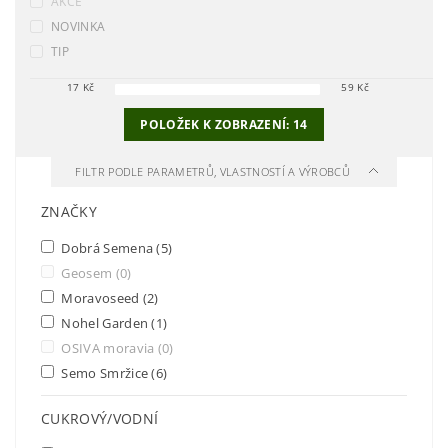
AKCE
NOVINKA
TIP
17
Kč
59
Kč
POLOŽEK K ZOBRAZENÍ:
14
FILTR PODLE PARAMETRŮ, VLASTNOSTÍ A VÝROBCŮ
ZNAČKY
Dobrá Semena
(5)
Geosem
(0)
Moravoseed
(2)
Nohel Garden
(1)
OSIVA moravia
(0)
Semo Smržice
(6)
CUKROVÝ/VODNÍ